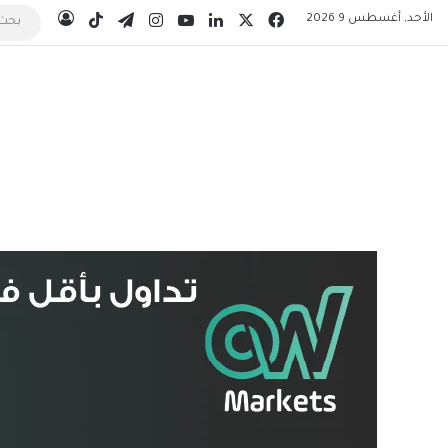
‫X
فيسبوك
لينكدإن
‫YouTube
انستقرام
تيلقرام
‫TikTok
الأحد, أغسطس 9 2026
تسجيل ال