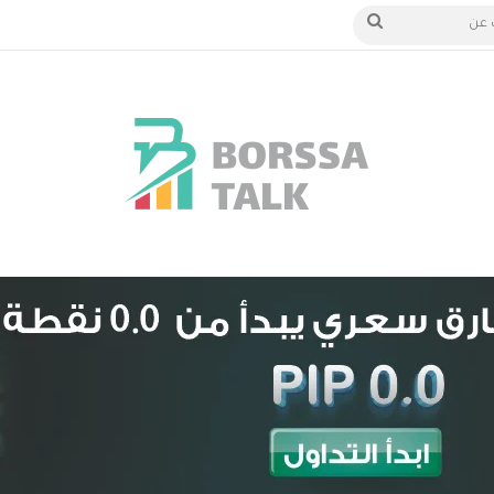
دخول
بحث
عن