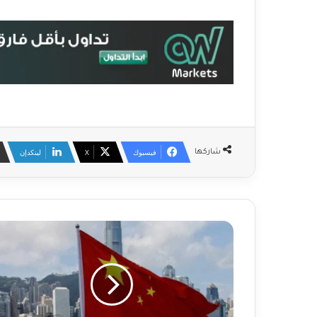
فيسبوك
‫X
لينكدإن
شاركها
ا
ل
ص
ي
ن
ت