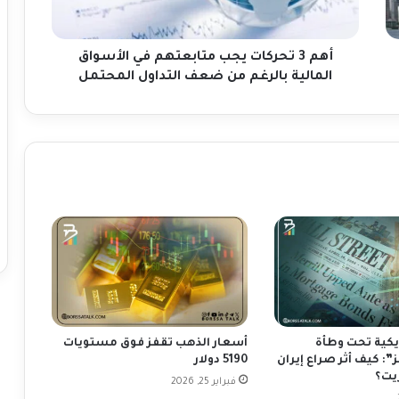
ر
ك
ا
ت
أهم 3 تحركات يجب متابعتهم في الأسواق
ي
المالية بالرغم من ضعف التداول المحتمل
ج
ب
م
ت
ا
ب
ع
ت
ه
م
ف
ي
ا
ل
يكية تحت وطأة
أسعار الذهب تقفز فوق مستويات
أ
: كيف أثر صراع إيران
5190 دولار
س
يت؟
فبراير 25, 2026
و