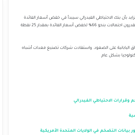
ايد بأن بنك الاحتياطي الفيدرالي سيبدأ في خفض أسعار الفائدة
في سبتمبر. وأظهرت أداة CME Fedwatch أن المتداولين يقدرون احتمالات بنحو 66% لخفض أسعار الفائدة بمقدار 25 نقطة
 اليابانية على الصعود. واستفادت شركات تصنيع معدات أشباه
نولوجيا بشكل عام.
وقرارات الاحتياطي الفيدرالي
ية
يانات التضخم في الولايات المتحدة الأمريكية