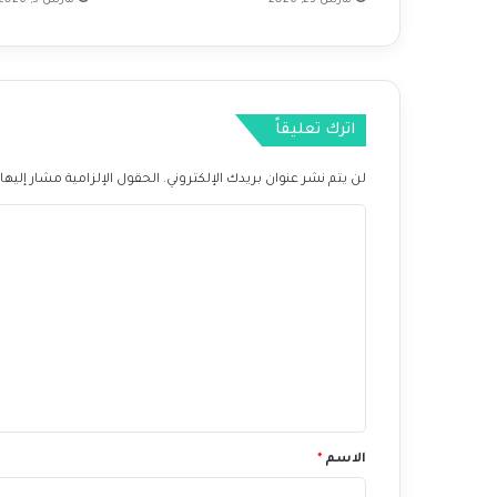
ذ
ك
ا
ء
ا
اترك تعليقاً
ل
ا
ص
لن يتم نشر عنوان بريدك الإلكتروني.
الحقول الإلزامية مشار إليها 
ط
ا
ن
ا
ل
ع
ت
ي
ع
ل
ي
ق
*
الاسم
*