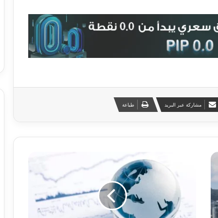
مشاركة عبر البريد
طباعة
أ
ه
م
3
ت
ح