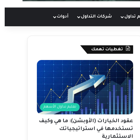
 تداول
شركات التداول
أدوات
تغطيات تهمك
تعليم تداول الأسهم
عقود الخيارات (الأوبشن): ما هي وكيف
تستخدمها في استراتيجياتك
الاستثمارية