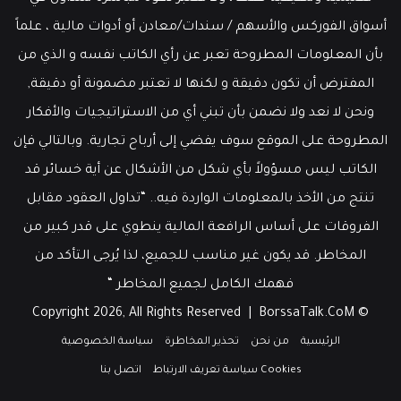
أسواق الفوركس والأسهم / سندات/معادن أو أدوات مالية ، علماً
بأن المعلومات المطروحة تعبر عن رأي الكاتب نفسه و الذي من
المفترض أن تكون دقيقة و لكنها لا تعتبر مضمونة أو دقيقة,
ونحن لا نعد ولا نضمن بأن تبني أي من الاستراتيجيات والأفكار
المطروحة على الموقع سوف يفضي إلى أرباح تجارية. وبالتالي فإن
الكاتب ليس مسؤولاً بأي شكل من الأشكال عن أية خسائر قد
تنتج من الأخذ بالمعلومات الواردة فيه.. “تداول العقود مقابل
الفروقات على أساس الرافعة المالية ينطوي على قدر كبير من
المخاطر. قد يكون غير مناسب للجميع، لذا يُرجى التأكد من
فهمك الكامل لجميع المخاطر “
BorssaTalk.CoM
© Copyright 2026, All Rights Reserved |
الرئيسية
من نحن
تحذير المخاطرة
سياسة الخصوصية
Cookies سياسة تعريف الارتباط
اتصل بنا