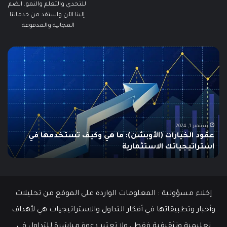
للتحدي والتعلم والنمو. انضم
إلينا الآن واستفد من خدماتنا
المجانية والمدفوعة.
ما
ما
هو
هو
الـ
مؤ
Swing
الس
Trading؟
وكي
دليلك
يتم
الشامل
است
للمبتدئين
في
الت
يونيو 10, 2025
ما هو الـ Swing Trading؟ دليلك الشامل للمبتدئين
م
إخلاء مسؤولية : المعلومات الواردة على الموقع من تحليلات
وأخبار وتطبيقاتها في أفكار التداول والاستراتيجيات هي لأهداف
تعليمية وتثقيفية فقط ، ولا تعتبر دعوة مباشرة للتداول في