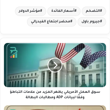
التضخم
أسعار الفائدة
مؤشر الدولار
جيروم باول
محضر اجتماع الفيدرالي
س
و
ق
ا
ل
ع
م
ل
ا
ل
سوق العمل الأمريكي يظهر المزيد من علامات التباطؤ
أ
وفقًا لبيانات ADP ومطالبات البطالة
م
ر
ا