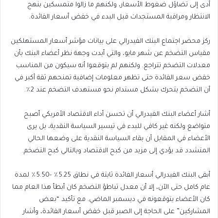
أدى إلى تضاؤل ضغوط الأسعار، ولكنهم ما زالوا متمسكين بنهج
الانتظار ومراقبة المستجدات قبل البدء في خفض أسعار الفائدة.
ركز محضر اجتماع البنك الفيدرالي على بيانات مؤشر أسعار المستهلكين
مقياس التضخم عن شهر مايو، والتي أيدت وجهة نظر أعضاء البنك بأن
معدلات التضخم تتراجع. ولكنهم لم يتوقعوا أنه سيكون من المناسب
خفض سعر الفائدة حتى تظهر معلومات إضافية تمنحهم ثقة أكبر في
أن التضخم يتحرك بشكل مستدام نحو مستهدف التضخم عند 2٪.
أشار أعضاء البنك الفيدرالي أن تحسن أداء الاقتصاد الأمريكي أصبح
متواضع ولكنه غير كافي للبدء في تيسير السياسة النقدية، بل يرى
الأعضاء في المقابل أن بقاء السياسة النقدية على وضعها الحالي
المتشدد قد يؤدي إلى مزيد من كبح الاقتصاد وبالتالي كبح التضخم.
أبقى البنك الفيدرالي أسعار الفائدة ثابتة في نطاق 5.25٪ -5.50٪ لمدة
عام كامل حتى الآن، إلا أن معدل تباطؤ التضخم كان أبطأ هذا العام مما
كان الأعضاء يتوقعونه في ديسمبر الماضي. مع تأكيد “بعض
المشاركين” على الحاجة إلى الصبر قبل خفض أسعار الفائدة، وأشار