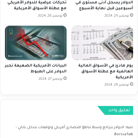
ا
ق
الدولار يسجل أدنى مستوى في
تحركات عرضية للدولار الأمريكي
ل
ت
أسبوعين قبل نهاية الأسبوع
مع عطلة الأسواق الأمريكية
ت
ص
نوفمبر 29, 2024
نوفمبر 28, 2024
ب
ا
ا
د
ط
ي
ؤ
أ
و
م
ف
ر
قً
ي
ا
يوم هادئ في الأسواق المالية
البيانات الأمريكية الضعيفة تجبر
ك
العالمية مع عطلة الأسواق
الدولار على الهبوط
ل
ي
الأمريكية
ب
و
نوفمبر 27, 2024
ي
نوفمبر 28, 2024
ت
ا
و
ن
ق
ا
ع
تعليق واحد
ت
ا
A
ت
D
ب
تنبيه:
الدولار يتراجع وسط تباطؤ اقتصادي أمريكي وتوقعات بتدخل ياباني -
P
ت
BorssaTalk
و
د