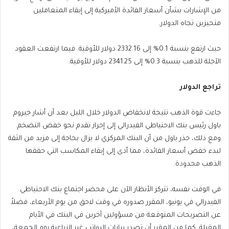
من الإشارات بشأن أسعار الفائدة الأميركية إلى إبقاء المتعاملين
متحيزين تجاه الدولار.
حيث ارتفع بنسبة 0.1% إلى 2332.16 دولار للأوقية. فيما ارتفعت العقود
الآجلة للذهب بنسبة 0.3% إلى 2341.25 دولار للأوقية.
تراجع الدولار
جاءت قوة الذهب نتيجة لانخفاض الدولار خلال الليل بعد أن أشار جيروم
باول رئيس بنك الاحتياطي الفيدرالي إلى إحراز تقدم نحو خفض التضخم.
ومع ذلك، حذر باول من أن البنك المركزي لا يزال بحاجة إلى مزيد من الثقة
لبدء خفض أسعار الفائدة، مما أدى إلى إبقاء المكاسب التي حققها
الذهب محدودة.
في الوقت نفسه، تتركز الأنظار الآن على محضر اجتماع بنك الاحتياطي
الفيدرالي في يونيو، المقرر صدوره في وقت لاحق من يوم الأربعاء، فضلاً
عن التصريحات المتوقعة من مسؤولين آخرين في البنك في الأيام
المقبلة. كما من المقرر أن تصدر بيانات الرواتب غير الزراعية يوم الجمعة،