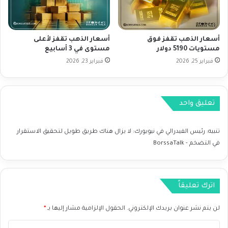
م
س
ت
أسعار الذهب تقفز فوق
أسعار الذهب تقفز لأعلى
ق
مستويات 5190 دولار
مستوى في 3 أسابيع
ر
فبراير 25, 2026
فبراير 23, 2026
ة
ب
ع
د
تعليق واحد
إ
غ
ل
تنبيه:
رئيس الفيدرالي في نيويورك: لا يزال هناك طريق طويل لتحقيق الاستقرار
ا
في التضخم - BorssaTalk
ق
م
ؤ
ش
اترك تعليقاً
ر
S
لن يتم نشر عنوان بريدك الإلكتروني.
الحقول الإلزامية مشار إليها بـ
*
&
P
ا