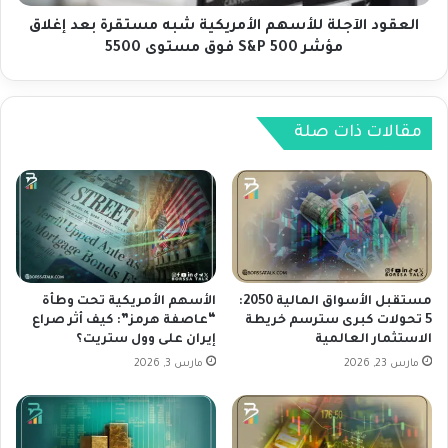
ل
آ
ى
ج
العقود الآجلة للأسهم الأمريكية شبه مستقرة بعد إغلاق
ز
ل
مؤشر S&P 500 فوق مستوى 5500
و
ة
ج
ل
ا
ل
ل
أ
مقالات ذات صلة
ع
س
م
ه
ل
م
ا
ا
ت
ل
G
أ
B
م
P
ر
مستقبل الأسواق المالية 2050:
الأسهم الأمريكية تحت وطأة
C
ي
5 تحولات كبرى سترسم خريطة
“عاصفة هرمز”: كيف أثر صراع
الاستثمار العالمية
إيران على وول ستريت؟
A
ك
D
ي
مارس 23, 2026
مارس 3, 2026
ة
ش
ب
ه