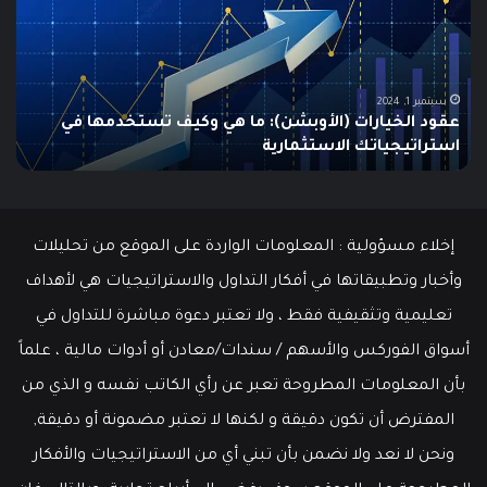
Swing
Trading؟
دليلك
الشامل
للمبتدئين
 (الأوبشن): ما هي وكيف تستخدمها في
يونيو 10, 2025
الاستثمارية
ما هو الـ Swing Trading؟ دليلك الشامل للمبتدئين
إخلاء مسؤولية : المعلومات الواردة على الموقع من تحليلات
وأخبار وتطبيقاتها في أفكار التداول والاستراتيجيات هي لأهداف
تعليمية وتثقيفية فقط ، ولا تعتبر دعوة مباشرة للتداول في
أسواق الفوركس والأسهم / سندات/معادن أو أدوات مالية ، علماً
بأن المعلومات المطروحة تعبر عن رأي الكاتب نفسه و الذي من
المفترض أن تكون دقيقة و لكنها لا تعتبر مضمونة أو دقيقة,
ونحن لا نعد ولا نضمن بأن تبني أي من الاستراتيجيات والأفكار