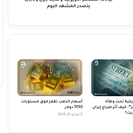
خ
يتصدر المشهد اليوم
م
ا
ل
أ
و
ر
و
ب
ي
ة
و
ح
د
ي
ث
يكية تحت وطأة
أسعار الذهب تقفز فوق مستويات
ب
: كيف أثر صراع إيران
5190 دولار
ا
يت؟
فبراير 25, 2026
و
ل
و