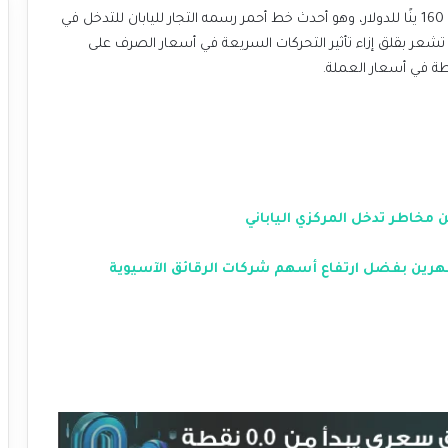
تحذيراتها الأسبوع الماضي عندما انخفض الين إلى ما دون 160 ينًا للدولار، وهو أحدث خط أحمر رسمه التجار لليابان للتدخل في
شعر بقلق إزاء تأثير التحركات السريعة في أسعار الصرف على
ة في أسعار العملة.