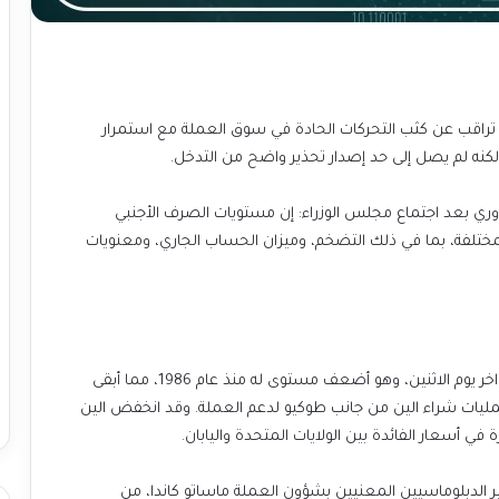
سلطات تراقب عن كثب التحركات الحادة في سوق العملة مع استمرار
ي بعد اجتماع مجلس الوزراء: إن مستويات الصرف الأجنبي
ختلفة، بما في ذلك التضخم، وميزان الحساب الجاري، ومعنويات
في الوقت نفسه، هبط الين إلى 161.72 مقابل الدولار في أواخر يوم الاثنين، وهو أضعف مستوى له منذ عام 1986، مما أبقى
ليات شراء الين من جانب طوكيو لدعم العملة. وقد انخفض الين
 الدبلوماسيين المعنيين بشؤون العملة ماساتو كاندا، من