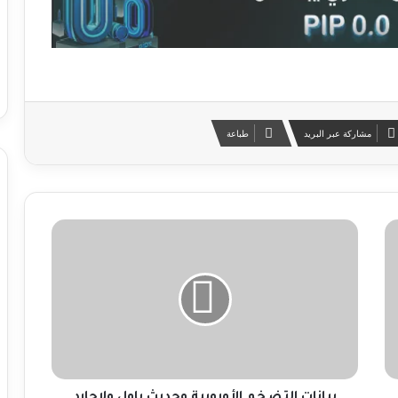
مشاركة عبر البريد
طباعة
ب
ي
ا
ن
ا
ت
ا
ل
ت
ض
بيانات التضخم الأوروبية وحديث باول ولاجارد