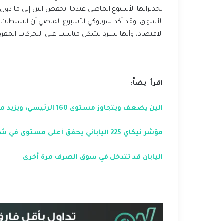
الأسواق. وقد أكد سوزوكي الأسبوع الماضي أن السلطات ت
الاقتصاد، وأنها سترد بشكل مناسب على التحركات المفرط
اقرأ ايضاً:
الين يضعف ويتجاوز مستوى 160 الرئيسي، ويزيد من مخاطر تدخل المركزي الياباني
مؤشر نيكاي 225 الياباني يحقق أعلى مستوى في شهرين بفضل ارتفاع أسهم شركات الرقائق الآسيوية
اليابان قد تتدخل في سوق الصرف مرة أخرى