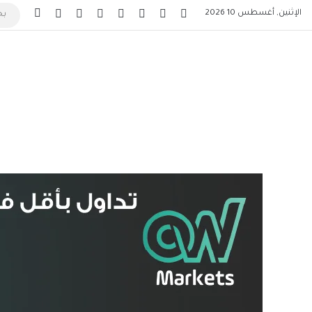
‫X
فيسبوك
لينكدإن
‫YouTube
انستقرام
تيلقرام
‫TikTok
الإثنين, أغسطس 10 2026
تسجيل 