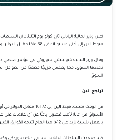
أعلن وزير المالية الياباني تارو كونو يوم الثلاثاء أن ال
هبوط الين إلى أدنى مستوياته في 38 عامًا مقابل الدولار، ولكنه لم يصل إلى حد إصدار تحذير واضح من التدخل.
وقال وزير المالية شونيتشي سوزوكي في مؤتمر صحفي دور
تحددها السوق، مما يعكس مزيجًا معقدًا من العوامل الم
السوق.
تراجع الين
الأسواق في حالة تأهب قصوى بحثًا عن أي علامات على عم
بالفعل بنسبة تزيد عن 12% هذا العام نتيجة الفوارق الكبيرة في أسعار الفائدة بين الولايات المتحدة واليابان.
كما صعدت السلطات اليابانية، بما في ذلك سوزوكي وكبير