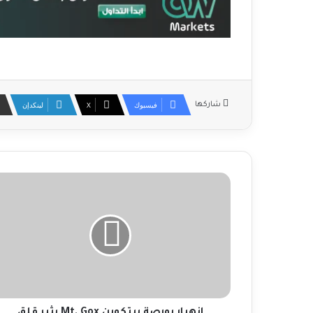
فيسبوك
‫X
لينكدإن
شاركها
ا
ن
ه
ي
ا
ر
ب
و
ر
ص
انهيار بورصة بيتكوين Mt. Gox يثير قلق