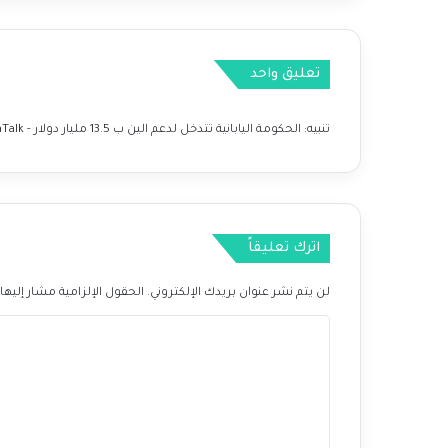
ا
ل
أ
تعليق واحد
س
و
ا
تنبيه:
الحكومة اليابانية تتدخل لدعم الين ب 13.5 مليار دولار - BorssaTalk
ق
م
ع
ا
س
ت
اترك تعليقاً
ع
د
لن يتم نشر عنوان بريدك الإلكتروني.
الحقول الإلزامية مشار إليها 
ا
د
ا
ه
ل
ا
ت
ل
إ
ع
ع