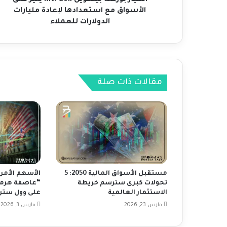
ة
الأسواق مع استعدادها لإعادة مليارات
ب
الدولارات للعملاء
ي
ت
ك
و
ي
مقالات ذات صلة
ن
M
t
.
G
o
x
ي
ث
مستقبل الأسواق المالية 2050: 5
الأسهم الأمر
ي
تحولات كبرى سترسم خريطة
“عاصفة هرمز”
ر
الاستثمار العالمية
على وول ستر
ق
مارس 23, 2026
مارس 3, 2026
ل
ق