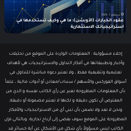
دليلك
يتم
الشامل
اس
للمبتدئين
في
الت
يونيو 10, 2025
ما هو الـ Swing Trading؟ دليلك الشامل للمبتدئين
م
إخلاء مسؤولية : المعلومات الواردة على الموقع من تحليلات
وأخبار وتطبيقاتها في أفكار التداول والاستراتيجيات هي لأهداف
تعليمية وتثقيفية فقط ، ولا تعتبر دعوة مباشرة للتداول في
أسواق الفوركس والأسهم / سندات/معادن أو أدوات مالية ، علماً
بأن المعلومات المطروحة تعبر عن رأي الكاتب نفسه و الذي من
المفترض أن تكون دقيقة و لكنها لا تعتبر مضمونة أو دقيقة,
ونحن لا نعد ولا نضمن بأن تبني أي من الاستراتيجيات والأفكار
المطروحة على الموقع سوف يفضي إلى أرباح تجارية. وبالتالي فإن
الكاتب ليس مسؤولاً بأي شكل من الأشكال عن أية خسائر قد