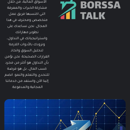
الأسواق المالية، من خلال
مشاركة الخبرات والمعرفة
التي اكتسبها فريق عمل
متخصص ومحترف في هذا
المجال. نحن نساعدك على
تطوير مهاراتك
واستراتيجياتك في التداول،
ونزودك بالأدوات اللازمة
لتحليل السوق واتخاذ
القرارات الصحيحة. نحن نؤمن
بأن التداول هو أكثر من مجرد
كسب المال، بل هو فرصة
للتحدي والتعلم والنمو. انضم
إلينا الآن واستفد من خدماتنا
المجانية والمدفوعة.
ما
ما
هو
هو
الـ
مؤ
Swing
الس
Trading؟
وك