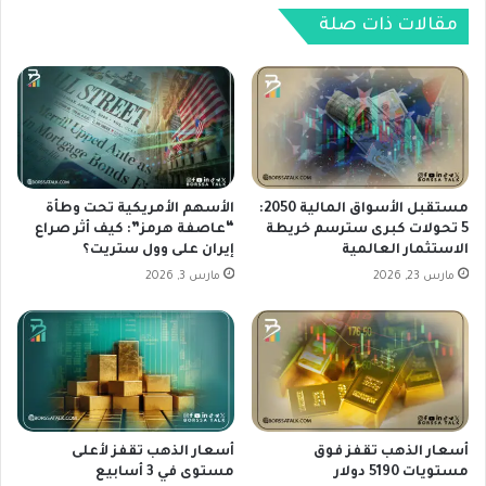
ب
ة
ي
مقالات ذات صلة
ت
ي
ت
ت
ص
ه
د
م
ر
ش
ق
ر
ا
ك
ئ
ة
مستقبل الأسواق المالية 2050:
الأسهم الأمريكية تحت وطأة
م
أ
5 تحولات كبرى سترسم خريطة
“عاصفة هرمز”: كيف أثر صراع
الاستثمار العالمية
إيران على وول ستريت؟
ة
ب
ا
ل
مارس 23, 2026
مارس 3, 2026
ل
ب
ا
ا
ك
ن
ث
ت
ر
ه
ش
ا
ه
ك
أسعار الذهب تقفز فوق
أسعار الذهب تقفز لأعلى
ر
ق
مستويات 5190 دولار
مستوى في 3 أسابيع
ه
و