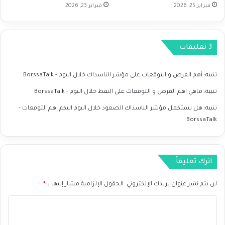
فبراير 25, 2026
فبراير 23, 2026
ا
ع
د
ا
‫3 تعليقات
ل
ت
ك
تنبيه:
أهم الفرص و التوقعات على مؤشر الناسداك خلال اليوم - BorssaTalk
ن
و
تنبيه:
ماهي اهم الفرص و التوقعات على النفط خلال اليوم - BorssaTalk
ل
تنبيه:
هل يستكمل مؤشر الناسداك الصعود خلال اليوم اليكم اهم التوقعات -
و
BorssaTalk
ج
ي
ا
اترك تعليقاً
لن يتم نشر عنوان بريدك الإلكتروني.
الحقول الإلزامية مشار إليها بـ
*
ا
ل