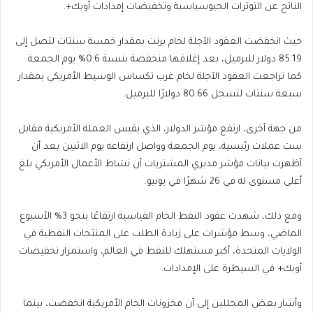
الناتج عن التوترات الجيوسياسية وتخفيضات إمدادات أوبك+.
حيث انخفضت العقود الآجلة لخام برنت بمقدار خمسة سنتات لتصل إلى
85.19 دولار للبرميل، بعد إغلاقها منخفضة بنسبة 0.6% يوم الجمعة.
كما تراجعت العقود الآجلة لخام غرب تكساس الوسيط الأمريكي بمقدار
سبعة سنتات لتسجل 80.66 دولارًا للبرميل.
من جهة أخرى، ارتفع مؤشر الدولار، الذي يقيس العملة الأمريكية مقابل
ست عملات رئيسية، يوم الجمعة وواصل ارتفاعه يوم الاثنين بعد أن
أظهرت بيانات مؤشر مديري المشتريات أن نشاط الأعمال الأمريكي بلغ
أعلى مستوى له في 26 شهرًا في يونيو.
ومع ذلك، شهدت عقود النفط الخام القياسية ارتفاعًا بنحو 3% الأسبوع
الماضي، وسط مؤشرات على زيادة الطلب على المنتجات النفطية في
الولايات المتحدة، أكبر مستهلك للنفط في العالم، واستمرار تخفيضات
أوبك+ في السيطرة على الإمدادات.
وأشار بعض المحللين إلى أن مخزونات الخام الأمريكية انخفضت، بينما