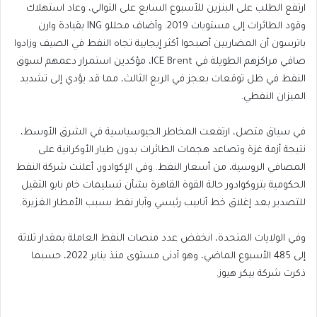
ارتفع الطلب على البنزين للأسبوع السابع على التوالي، وعاد استهلاك
وقود الطائرات إلى مستويات 2019. وأضاف محللو ING بقيادة وارن
باترسون أن المضاربين أصبحوا أكثر إيجابية تجاه النفط في الصيف وزادوا
صافي مراكزهم الطويلة في ICE Brent، مؤكدين استمرار دعمهم لسوق
النفط في ظل توقعات بعجز في الربع الثالث، مما قد يؤدي إلى تشديد
الميزان النفطي.
في سياق متصل، ارتفعت المخاطر الجيوسياسية في الشرق الأوسط،
نتيجة أزمة غزة وتصاعد هجمات الطائرات بدون طيار الأوكرانية على
المصافي الروسية، من أسعار النفط. وفي الإكوادور، أعلنت شركة النفط
الحكومية بتروكوادور حالة القوة القاهرة بشأن تسليمات خام نابو الثقيل
للتصدير بعد إغلاق خط أنابيب رئيسي وآبار نفط بسبب الأمطار الغزيرة.
وفي الولايات المتحدة، انخفض عدد منصات النفط العاملة بمقدار ثلاثة
إلى 485 الأسبوع الماضي، وهو أدنى مستوى منذ يناير 2022، حسبما
ذكرت شركة بيكر هيوز.