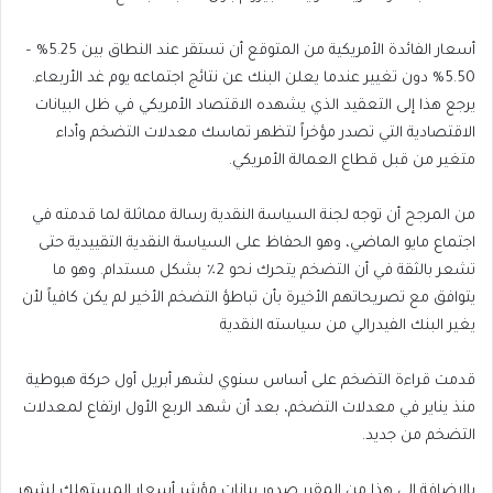
أسعار الفائدة الأمريكية من المتوقع أن تستقر عند النطاق بين 5.25% –
5.50% دون تغيير عندما يعلن البنك عن نتائج اجتماعه يوم غد الأربعاء.
يرجع هذا إلى التعقيد الذي يشهده الاقتصاد الأمريكي في ظل البيانات
الاقتصادية التي تصدر مؤخراً لتظهر تماسك معدلات التضخم وأداء
متغير من قبل قطاع العمالة الأمريكي.
من المرجح أن توجه لجنة السياسة النقدية رسالة مماثلة لما قدمته في
اجتماع مايو الماضي، وهو الحفاظ على السياسة النقدية التقييدية حتى
تشعر بالثقة في أن التضخم يتحرك نحو 2٪ بشكل مستدام. وهو ما
يتوافق مع تصريحاتهم الأخيرة بأن تباطؤ التضخم الأخير لم يكن كافياً لأن
يغير البنك الفيدرالي من سياسته النقدية
قدمت قراءة التضخم على أساس سنوي لشهر أبريل أول حركة هبوطية
منذ يناير في معدلات التضخم، بعد أن شهد الربع الأول ارتفاع لمعدلات
التضخم من جديد.
بالإضافة إلى هذا من المقرر صدور بيانات مؤشر أسعار المستهلك لشهر