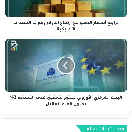
س
ع
ا
ر
تراجع أسعار الذهب مع ارتفاع الدولار وعوائد السندات
ا
الأمريكية
ل
ذ
ا
ه
ل
ب
ب
م
ن
ع
ك
ا
ا
ر
ل
ت
م
ف
ر
ا
ك
البنك المركزي الأوروبي ملتزم بتحقيق هدف التضخم 2%
ع
ز
بحلول العام المقبل
ا
ي
ل
ا
د
ل
و
أ
مقالات ذات صلة