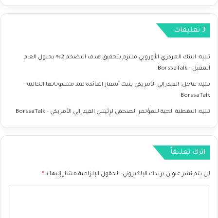
ي
ت
ك
ض
ي
خ
‫3 تعليقات
ة
م
2
%
تنبيه:
البنك المركزي الأوروبي ملتزم بتحقيق هدف التضخم 2% بحلول العام
ب
المقبل - BorssaTalk
ح
ل
تنبيه:
عاجل: الفيدرالي الأمريكي يثبت أسعار الفائدة عند مستوىاتها الحالية -
و
BorssaTalk
ل
تنبيه:
التغطية الحية للمؤتمر الصحفي لرئيس الفيدرالي الأمريكي - BorssaTalk
ا
ل
ع
ا
اترك تعليقاً
م
ا
لن يتم نشر عنوان بريدك الإلكتروني.
الحقول الإلزامية مشار إليها بـ
*
ل
م
ا
ق
ب
ل
ل