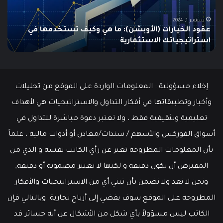
إلى
الش
أدنى
للم
سبتمبر 19, 2024
مطالبات البطالة في الولايات المتحدة تنخفض إلى أدنى
مستوى
مستوى منذ مايو وسط سوق عمل قوي
ما هو
منذ
مايو
وسط
سوق
عمل
إخلاء مسؤولية : المعلومات الواردة على الموقع من تحليلات
قوي
وأخبار وتطبيقاتها في أفكار التداول والاستراتيجيات هي لأهداف
تعليمية وتثقيفية فقط ، ولا تعتبر دعوة مباشرة للتداول في
أسواق الفوركس والأسهم / سندات/معادن أو أدوات مالية ، علماً
بأن المعلومات المطروحة تعبر عن رأي الكاتب نفسه و الذي من
المفترض أن تكون دقيقة و لكنها لا تعتبر مضمونة أو دقيقة,
ونحن لا نعد ولا نضمن بأن تبني أي من الاستراتيجيات والأفكار
المطروحة على الموقع سوف يفضي إلى أرباح تجارية. وبالتالي فإن
الكاتب ليس مسؤولاً بأي شكل من الأشكال عن أية خسائر قد