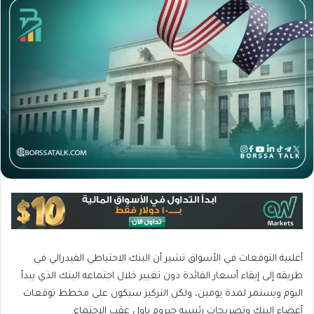
أغلبية التوقعات في الأسواق تشير أن البنك الاحتياطي الفيدرالي في
طريقه إلى إبقاء أسعار الفائدة دون تغيير خلال اجتماعه البنك الذي يبدأ
اليوم ويستمر لمدة يومين، ولكن التركيز سيكون على مخطط توقعات
أعضاء البنك وتصريحات رئيسه جيروم باول عقب الاجتماع.