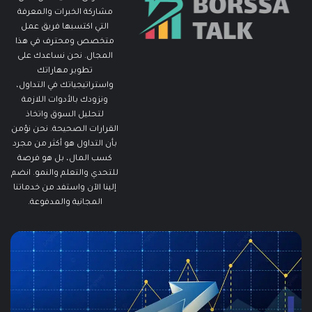
مشاركة الخبرات والمعرفة
التي اكتسبها فريق عمل
متخصص ومحترف في هذا
المجال. نحن نساعدك على
تطوير مهاراتك
واستراتيجياتك في التداول،
ونزودك بالأدوات اللازمة
لتحليل السوق واتخاذ
القرارات الصحيحة. نحن نؤمن
بأن التداول هو أكثر من مجرد
كسب المال، بل هو فرصة
للتحدي والتعلم والنمو. انضم
إلينا الآن واستفد من خدماتنا
المجانية والمدفوعة.
مطالبات
ما
البطالة
هو
في
الـ
الولايات
ing
المتحدة
تنخفض
دلي