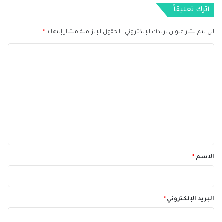
و
اترك تعليقاً
ق
ع
لن يتم نشر عنوان بريدك الإلكتروني.
الحقول الإلزامية مشار إليها بـ
*
ا
ت
ا
ز
ل
و
ج
ت
ا
ع
ل
ب
ل
ا
ي
و
ق
ن
د
*
الاسم
*
ي
ن
البريد الإلكتروني
*