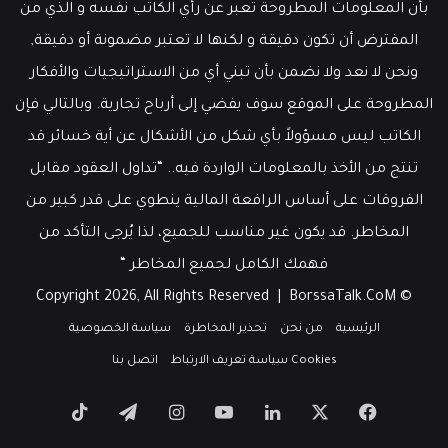
بأن المعلومات المطروحة تعبر عن رأي الكاتب نفسه و الذي من
المفترض أن تكون دقيقة و لكنها لا تعتبر مضمونة أو دقيقة,
ونحن لا نعد ولا نضمن بأن تبني أي من الاستراتيجيات والأفكار
المطروحة على الموقع سوف يفضي إلى أرباح تجارية. وبالتالي فإن
الكاتب ليس مسؤولاً بأي شكل من الأشكال عن أية خسائر قد
تنتج من الأخذ بالمعلومات الواردة فيه.. “تداول العقود مقابل
الفروقات على أساس الرافعة المالية ينطوي على قدر كبير من
المخاطر. قد يكون غير مناسب للجميع، لذا يُرجى التأكد من
فهمك الكامل لجميع المخاطر “
BorssaTalk.CoM
© Copyright 2026, All Rights Reserved |
الرئيسية
من نحن
تحذير المخاطرة
سياسة الخصوصية
Cookies سياسة تعريف الارتباط
اتصل بنا
‫X
فيسبوك
لينكدإن
‫YouTube
انستقرام
تيلقرام
‫TikTok