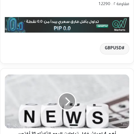
مقاومة ٢ : 1.2290
GBPUSD
أ
ه
م
4
ا
ح
د
ا
ث