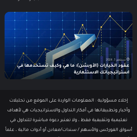
ما
هو
الـ
Swing
Trading؟
دليلك
الشامل
للمبتدئين
ا في
يونيو 10, 2025
ما هو الـ Swing Trading؟ دليلك الشامل للمبتدئين
إخلاء مسؤولية : المعلومات الواردة على الموقع من تحليلات
وأخبار وتطبيقاتها في أفكار التداول والاستراتيجيات هي لأهداف
تعليمية وتثقيفية فقط ، ولا تعتبر دعوة مباشرة للتداول في
أسواق الفوركس والأسهم / سندات/معادن أو أدوات مالية ، علماً