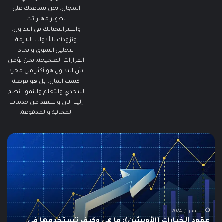
المجال. نحن نساعدك على
تطوير مهاراتك
واستراتيجياتك في التداول،
ونزودك بالأدوات اللازمة
لتحليل السوق واتخاذ
القرارات الصحيحة. نحن نؤمن
بأن التداول هو أكثر من مجرد
كسب المال، بل هو فرصة
للتحدي والتعلم والنمو. انضم
إلينا الآن واستفد من خدماتنا
المجانية والمدفوعة.
ما
هو
الـ
Swing
Trading؟
دليلك
الشامل
للمبتدئين
وكيف تستخدمها في