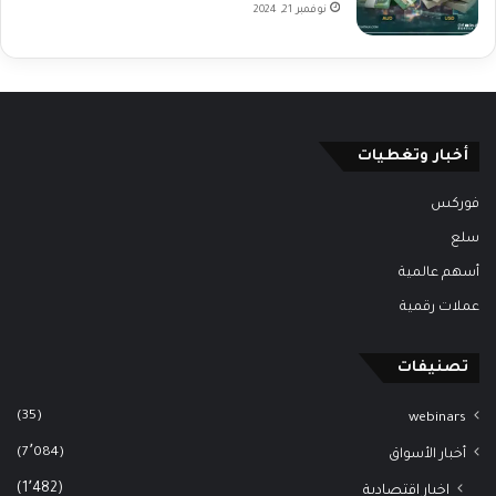
نوفمبر 21, 2024
أخبار وتغطيات
فوركس
سلع
أسهم عالمية
عملات رقمية
تصنيفات
(35)
webinars
(7٬084)
أخبار الأسواق
(1٬482)
اخبار اقتصادية