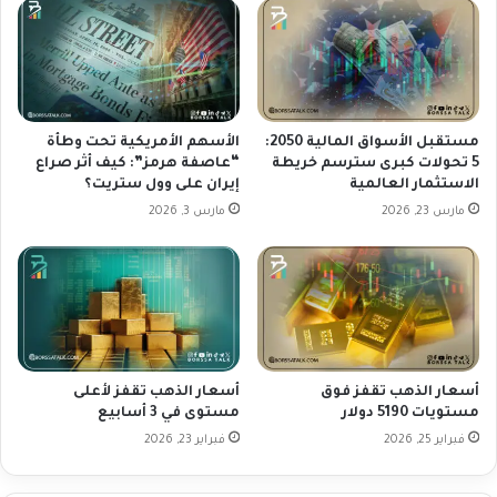
ت
ت
و
ا
ي
ل
ا
ا
ت
ق
و
ت
ا
مستقبل الأسواق المالية 2050:
الأسهم الأمريكية تحت وطأة
ص
ل
5 تحولات كبرى سترسم خريطة
“عاصفة هرمز”: كيف أثر صراع
ا
الاستثمار العالمية
إيران على وول ستريت؟
ب
د
ي
مارس 23, 2026
مارس 3, 2026
ي
ا
ة
ن
ع
ا
ل
ت
ى
ا
ز
ل
و
ا
أسعار الذهب تقفز فوق
أسعار الذهب تقفز لأعلى
ج
ق
مستويات 5190 دولار
مستوى في 3 أسابيع
A
ت
U
فبراير 25, 2026
فبراير 23, 2026
ص
D
ا
U
د