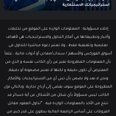
يونيو 10, 2025
ما هو الـ Swing Trading؟ دليلك الشامل للمبتدئين
إخلاء مسؤولية : المعلومات الواردة على الموقع من تحليلات
وأخبار وتطبيقاتها في أفكار التداول والاستراتيجيات هي لأهداف
تعليمية وتثقيفية فقط ، ولا تعتبر دعوة مباشرة للتداول في
أسواق الفوركس والأسهم / سندات/معادن أو أدوات مالية ، علماً
بأن المعلومات المطروحة تعبر عن رأي الكاتب نفسه و الذي من
المفترض أن تكون دقيقة و لكنها لا تعتبر مضمونة أو دقيقة,
ونحن لا نعد ولا نضمن بأن تبني أي من الاستراتيجيات والأفكار
المطروحة على الموقع سوف يفضي إلى أرباح تجارية. وبالتالي فإن
الكاتب ليس مسؤولاً بأي شكل من الأشكال عن أية خسائر قد
تنتج من الأخذ بالمعلومات الواردة فيه.. “تداول العقود مقابل
الفروقات على أساس الرافعة المالية ينطوي على قدر كبير من