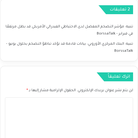
S
ي
‫2 تعليقات
D
ة
ا
ع
ل
ل
تنبيه:
مؤشر التضخم المفضل لدى الاحتياطي الفيدرالي الأمريكي قد يظل مرتفعًا
ي
ى
في فبراير - BorssaTalk
و
ز
م
و
تنبيه:
البنك المركزي الأوروبي: بيانات قادمة قد تؤكد تباطؤ التضخم بحلول يونيو -
2
ج
BorssaTalk
2
U
/
S
0
D
3
C
اترك تعليقاً
/
A
2
D
لن يتم نشر عنوان بريدك الإلكتروني.
الحقول الإلزامية مشار إليها بـ
*
0
ا
2
ل
ا
4
ي
ل
و
ت
م
2
ع
2