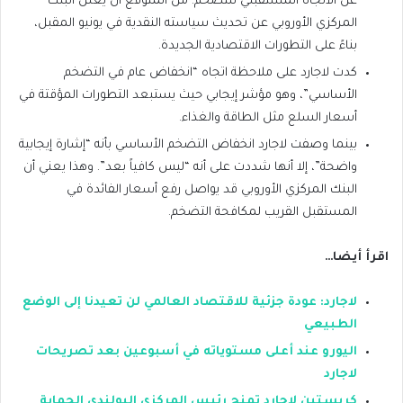
عن الاتجاه المستقبلي للتضخم. من المتوقع أن يعلن البنك
المركزي الأوروبي عن تحديث سياسته النقدية في يونيو المقبل،
بناءً على التطورات الاقتصادية الجديدة.
كدت لاجارد على ملاحظة اتجاه “انخفاض عام في التضخم
الأساسي”، وهو مؤشر إيجابي حيث يستبعد التطورات المؤقتة في
أسعار السلع مثل الطاقة والغذاء.
بينما وصفت لاجارد انخفاض التضخم الأساسي بأنه “إشارة إيجابية
واضحة”، إلا أنها شددت على أنه “ليس كافياً بعد”. وهذا يعني أن
البنك المركزي الأوروبي قد يواصل رفع أسعار الفائدة في
المستقبل القريب لمكافحة التضخم.
اقرأ أيضا…
لاجارد: عودة جزئية للاقتصاد العالمي لن تعيدنا إلى الوضع
الطبيعي
اليورو عند أعلى مستوياته في أسبوعين بعد تصريحات
لاجارد
كريستين لاجارد تمنح رئيس المركزي البولندي الحماية