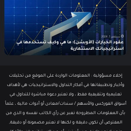
البطالة
هو
في
الـ
الولايات
ing
المتحدة
تنخفض
دلي
إلى
الش
أدنى
للم
سبتمبر 19, 2024
مطالبات البطالة في الولايات المتحدة تنخفض إلى أدنى
مستوى
مستوى منذ مايو وسط سوق عمل قوي
ما هو
منذ
مايو
وسط
سوق
عمل
إخلاء مسؤولية : المعلومات الواردة على الموقع من تحليلات
قوي
وأخبار وتطبيقاتها في أفكار التداول والاستراتيجيات هي لأهداف
تعليمية وتثقيفية فقط ، ولا تعتبر دعوة مباشرة للتداول في
أسواق الفوركس والأسهم / سندات/معادن أو أدوات مالية ، علماً
بأن المعلومات المطروحة تعبر عن رأي الكاتب نفسه و الذي من
المفترض أن تكون دقيقة و لكنها لا تعتبر مضمونة أو دقيقة,