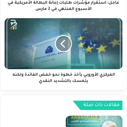
ر
عاجل: استقرار مؤشرات طلبات إعانة البطالة الأمريكية في
ا
الأسبوع المنتهي في 2 مارس
ر
م
ا
ؤ
ل
ش
م
ر
ر
ا
ك
ت
ز
ط
ي
ل
ا
ب
ل
ا
أ
المركزي الأوروبي يأخذ خطوة نحو خفض الفائدة ولكنه
ت
و
يتمسك بالتشديد النقدي
إ
ر
ع
و
ا
ب
ن
ي
مقالات ذات صلة
ة
ي
ا
أ
ل
خ