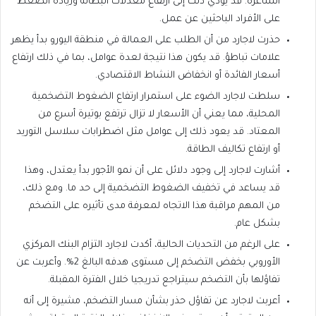
الشاغرة. قد يؤدي ذلك إلى ارتفاع معدلات البطالة وزيادة الضغط
على الأفراد الباحثين عن عمل.
حذرت لاجارد من أن الطلب على العمالة في منطقة اليورو بدأ يظهر
علامات تباطؤ. قد يكون هذا نتيجة لعدة عوامل، بما في ذلك ارتفاع
أسعار الفائدة أو انخفاض النشاط الاقتصادي.
سلطت لاجارد الضوء على استمرار ارتفاع الضغوط التضخمية
المحلية، مما يعني أن الأسعار لا تزال ترتفع بوتيرة أسرع من
المعتاد. قد يعود ذلك إلى عوامل مثل اضطرابات سلاسل التوريد
أو ارتفاع تكاليف الطاقة.
أشارت لاجارد إلى وجود دلائل على أن نمو الأجور بدأ يعتدل، وهذا
قد يساعد في تخفيف الضغوط التضخمية إلى حد ما. ومع ذلك،
من المهم مراقبة هذا الاتجاه لمعرفة مدى تأثيره على التضخم
بشكل عام.
على الرغم من التحديات الحالية، أكدت لاجارد التزام البنك المركزي
الأوروبي بخفض التضخم إلى مستوى هدفه البالغ 2%. وأعربت عن
تفاؤلها بأن التضخم سيتراجع تدريجيا خلال الفترة المقبلة.
أعربت لاجارد عن تفاؤل حذر بشأن مسار التضخم، مشيرة إلى أنه