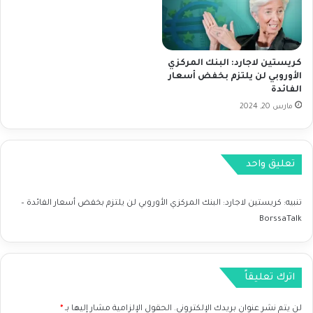
ب
ذ
ط
خ
ا
ط
ل
و
ة
ة
كريستين لاجارد: البنك المركزي
ا
ن
الأوروبي لن يلتزم بخفض أسعار
ل
الفائدة
ح
أ
و
مارس 20, 2024
م
خ
ر
ف
ي
ض
ك
تعليق واحد
ا
ي
ل
ة
ف
تنبيه:
كريستين لاجارد: البنك المركزي الأوروبي لن يلتزم بخفض أسعار الفائدة –
ف
ا
BorssaTalk
ي
ئ
ا
د
ل
ة
أ
و
اترك تعليقاً
س
ل
ب
ك
لن يتم نشر عنوان بريدك الإلكتروني.
الحقول الإلزامية مشار إليها بـ
*
و
ن