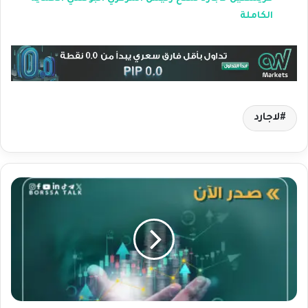
الكاملة
لاجارد
ع
ا
ج
ل
:
ا
س
ت
ق