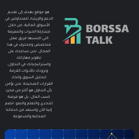
هو موقع يهدف إلى تقديم
الدعم والإرشاد للمتداولين في
الأسواق المالية، من خلال
مشاركة الخبرات والمعرفة
التي اكتسبها فريق عمل
متخصص ومحترف في هذا
المجال. نحن نساعدك على
تطوير مهاراتك
واستراتيجياتك في التداول،
ونزودك بالأدوات اللازمة
لتحليل السوق واتخاذ
القرارات الصحيحة. نحن نؤمن
بأن التداول هو أكثر من مجرد
كسب المال، بل هو فرصة
للتحدي والتعلم والنمو. انضم
إلينا الآن واستفد من خدماتنا
المجانية والمدفوعة.
مطالبات
ما