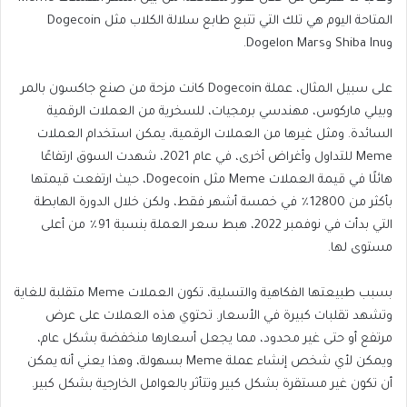
المتاحة اليوم هي تلك التي تتبع طابع سلالة الكلاب مثل Dogecoin
وShiba Inu وDogelon Mars.
على سبيل المثال، عملة Dogecoin كانت مزحة من صنع جاكسون بالمر
وبيلي ماركوس، مهندسي برمجيات، للسخرية من العملات الرقمية
السائدة. ومثل غيرها من العملات الرقمية، يمكن استخدام العملات
Meme للتداول وأغراض أخرى، في عام 2021، شهدت السوق ارتفاعًا
هائلًا في قيمة العملات Meme مثل Dogecoin، حيث ارتفعت قيمتها
بأكثر من 12800٪ في خمسة أشهر فقط، ولكن خلال الدورة الهابطة
التي بدأت في نوفمبر 2022، هبط سعر العملة بنسبة 91٪ من أعلى
مستوى لها.
بسبب طبيعتها الفكاهية والتسلية، تكون العملات Meme متقلبة للغاية
وتشهد تقلبات كبيرة في الأسعار. تحتوي هذه العملات على عرض
مرتفع أو حتى غير محدود، مما يجعل أسعارها منخفضة بشكل عام،
ويمكن لأي شخص إنشاء عملة Meme بسهولة، وهذا يعني أنه يمكن
أن تكون غير مستقرة بشكل كبير وتتأثر بالعوامل الخارجية بشكل كبير.