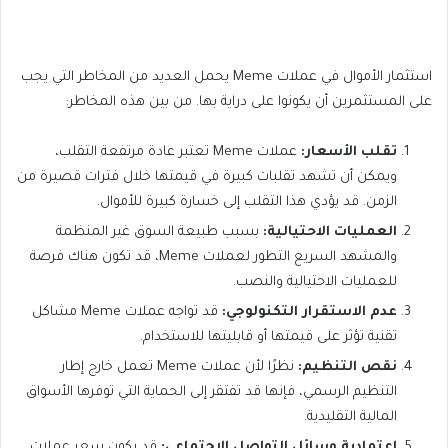
استثمار الأموال في عملات Meme يحمل العديد من المخاطر التي يجب
على المستثمرين أن يكونوا على دراية بها. من بين هذه المخاطر:
تقلب الأسعار:
عملات Meme تعتبر عادة مرتفعة التقلب،
ويمكن أن تشهد تقلبات كبيرة في قيمتها خلال فترات قصيرة من
الزمن. قد يؤدي هذا التقلب إلى خسارة كبيرة للأموال.
العمليات الاحتيالية:
بسبب طبيعة السوق غير المنظمة
والمشهد السريع التطور لعملات Meme، قد تكون هناك فرصة
للعمليات الاحتيالية والنصب.
عدم الاستقرار التكنولوجي:
قد تواجه عملات Meme مشاكل
تقنية تؤثر على قيمتها أو قابليتها للاستخدام.
نقص التنظيم:
نظرًا لأن عملات Meme تعمل خارج إطار
التنظيم الرسمي، فإنها قد تفتقر إلى الحماية التي توفرها الأسواق
المالية التقليدية.
اعتمادية وسائل التواصل الاجتماعي:
قد يكون سعر عملات