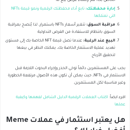
الخاص بك، قم بإنشاء عرض بيع له.
إدارة محفظتك:
تابع أداء محفظتك الرقمية ونمو قيمة NFTs
التي تمتلكها.
مراقبة السوق:
تتغير أسعار NFTs باستمرار، لذا يُنصح بمراقبة
السوق بانتظام للاستفادة من الفرص التداولية.
البيع عند الرغبة:
عندما تصل قيمة NFT الخاصة بك إلى مستوى
تهديد عملية الاستثمار الخاصة بك، يمكنك النظر في بيعها
لتحقيق الأرباح.
يجب على المستثمرين دائماً توخي الحذر وإجراء البحوث اللازمة قبل
الاستثمار في NFTs، حيث يمكن أن تكون هذه الأصول مرتفعة الخطورة
وغير مناسبة لكل المستثمرين.
اقرء ايضاً:
اكتتاب العملات الرقمية الدليل الشامل لفهمها وكيفية
عملها
هل يعتبر استثمار في عملات Meme