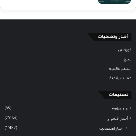
أخبار وتغطيات
فوركس
سلع
أسهم عالمية
عملات رقمية
تصنيفات
(35)
webinars
(7٬084)
أخبار الأسواق
(1٬482)
اخبار اقتصادية