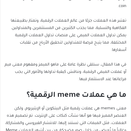
coin.
تعتبر هذه العملات جزءًا من عالم العملات الرقمية، وتمتاز بطبيعتها
الفكاهية والتسلية، مما يجذب الكثيرين من المستثمرين والمتداولين.
يمكن تداول العملات الميمي على منصات تداول العملات الرقمية
المختلفة، مما يتيح فرصة للمتداولين لتحقيق الأرباح من تقلبات
أسعارها.
في هذا المقال، سنلقي نظرة عامة على
ماهو الميمز و
مفهوم
معنى ميم
أو
عملات الميمي الرقمية، ونناقش كيفية تداولها والأمور التي يجب
مراعاتها عند الاستثمار فيها.
ما هي عملات meme الرقمية؟
معنى memes
هي عملات رقمية مثل البيتكوين أو الإيثيريوم، ولكن
العنصر المميز فيها هو أنها نشأت كنكات على الإنترنت. تم تصميم هذه
العملات، مثل الميمات التي تستند إليها، للانتشار الفيروسي والمشاركة،
وغالباً ما تُعرض من خلال صور مضحكة. من بين أشهر العملات Meme