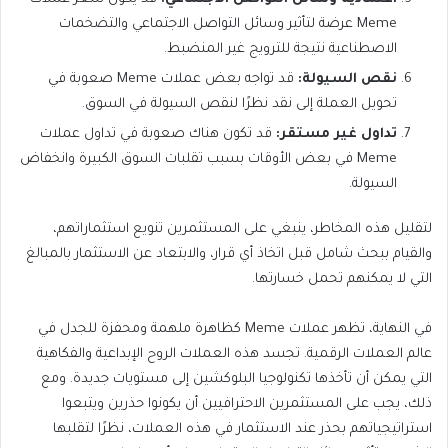
Meme عرضة لتأثير وسائل التواصل الاجتماعي والتضخمات
الاصطناعية نتيجة للترويج غير المنضبط.
نقص السيولة:
قد تواجه بعض عملات Meme صعوبة في
تحويل العملة إلى نقد نظرًا لنقص السيولة في السوق.
تداول غير مستقر:
قد تكون هناك صعوبة في تداول عملات
Meme في بعض الأوقات بسبب تقلبات السوق الكبيرة وانخفاض
السيولة.
لتقليل هذه المخاطر، ينبغي على المستثمرين تنويع استثماراتهم،
والقيام ببحث شامل قبل اتخاذ أي قرار، والابتعاد عن الاستثمار بالمبالغ
التي لا يمكنهم تحمل خسارتها.
في النهاية، تظهر عملات Meme كظاهرة ملهمة ومحفزة للجدل في
عالم العملات الرقمية. تجسد هذه العملات الروح الإبداعية والفكاهية
التي يمكن أن تأخذها تكنولوجيا البلوكشين إلى مستويات جديدة. ومع
ذلك، يجب على المستثمرين الاحترافيين أن يكونوا حذرين ويتبعوا
استراتيجياتهم بحذر عند الاستثمار في هذه العملات، نظرًا لتقلبها