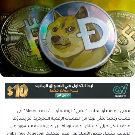
معنى meme أو
عملات “ميمي” الرقمية أو الـ “Meme coins” هي
عملات رقمية تمثل نوعًا من العملات الرقمية اللامركزية، تم إنشاؤها
عادة بشكل هزلي أو ساخر، أو مستوحاة من صور ميمية مشهورة على
الإنترنت. تشمل بعض الأمثلة على هذه العملات Dogecoin وShiba Inu