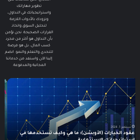
تطوير مهاراتك
واستراتيجياتك في التداول،
ونزودك بالأدوات اللازمة
لتحليل السوق واتخاذ
القرارات الصحيحة. نحن نؤمن
بأن التداول هو أكثر من مجرد
كسب المال، بل هو فرصة
للتحدي والتعلم والنمو. انضم
إلينا الآن واستفد من خدماتنا
المجانية والمدفوعة.
ما
ما
هو
هو
الـ
مؤ
Swing
الس
Trading؟
وكي
دليلك
يتم
الشامل
است
للمبتدئين
في
الت
يونيو 10, 2025