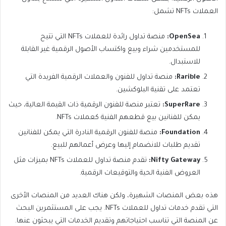
العملات NFTs تشمل:
OpenSea:
منصة تداول رائدة للعملات NFTs التي تتيح
للمستخدمين شراء وبيع واكتساب الأصول الرقمية غير القابلة
للاستبدال.
Rarible:
منصة تداول للفنون والعملات الرقمية الفريدة التي
تعتمد على تقنية البلوكشين.
SuperRare:
تعتبر منصة للفنون الرقمية ذات القيمة العالية، حيث
يمكن للفنانين بيع قطعهم الفنية كعملات NFTs.
Foundation:
منصة للفنون الرقمية النادرة التي يمكن للفنانين
تقديم طلبات للانضمام إليها وعرض أعمالهم للبيع.
Nifty Gateway:
تقدم منصة تداول للعملات NFTs بميزات مثل
العروض الفنية الحية والتوقيعات الرقمية.
هذه بعض المنصات الشهيرة، ولكن هناك العديد من المنصات الأخرى
التي تقدم خدمات تداول للعملات NFTs. يجب على المستثمرين البحث
عن المنصة التي تناسب احتياجاتهم وتقديم الخدمات التي يبحثون عنها.