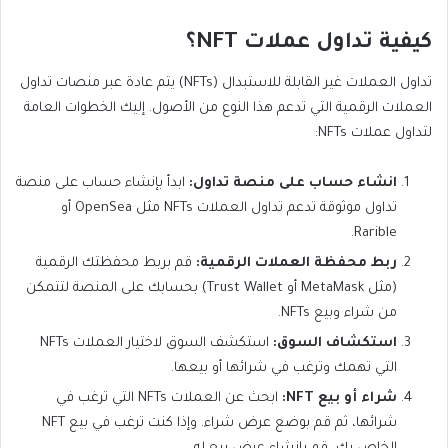
كيفية تداول عملات NFT؟
تداول العملات غير القابلة للاستبدال (NFTs) يتم عادة عبر منصات تداول
العملات الرقمية التي تدعم هذا النوع من الأصول. إليك الخطوات العامة
لتداول عملات NFTs:
انشاء حساب على منصة تداول:
ابدأ بإنشاء حساب على منصة
تداول موثوقة تدعم تداول العملات NFTs مثل OpenSea أو
Rarible.
ربط محفظة العملات الرقمية:
قم بربط محفظتك الرقمية
(مثل MetaMask أو Trust Wallet) بحسابك على المنصة لتتمكن
من شراء وبيع NFTs.
استكشاف السوق:
استكشف السوق لاختيار العملات NFTs
التي تهمك وترغب في شرائها أو بيعها.
شراء أو بيع NFT:
ابحث عن العملات NFTs التي ترغب في
شرائها، ثم قم بوضع عرض شراء. وإذا كنت ترغب في بيع NFT