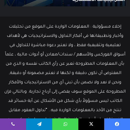
ما هو الـ Swing Trading؟ دليلك الشامل للمبتدئين
م
إخلاء مسؤولية : المعلومات الواردة على الموقع من تحليلات
وأخبار وتطبيقاتها في أفكار التداول والاستراتيجيات هي لأهداف
تعليمية وتثقيفية فقط ، ولا تعتبر دعوة مباشرة للتداول في
أسواق الفوركس والأسهم / سندات/معادن أو أدوات مالية ، علماً
بأن المعلومات المطروحة تعبر عن رأي الكاتب نفسه و الذي من
المفترض أن تكون دقيقة و لكنها لا تعتبر مضمونة أو دقيقة,
ونحن لا نعد ولا نضمن بأن تبني أي من الاستراتيجيات والأفكار
المطروحة على الموقع سوف يفضي إلى أرباح تجارية. وبالتالي فإن
الكاتب ليس مسؤولاً بأي شكل من الأشكال عن أية خسائر قد
تنتج من الأخذ بالمعلومات الواردة فيه.. “تداول العقود مقابل
الفروقات على أساس الرافعة المالية ينطوي على قدر كبير من
المخاطر. قد يكون غير مناسب للجميع، لذا يُرجى التأكد من
فيسبوك
‫X
واتساب
تيلقرام
ڤايبر