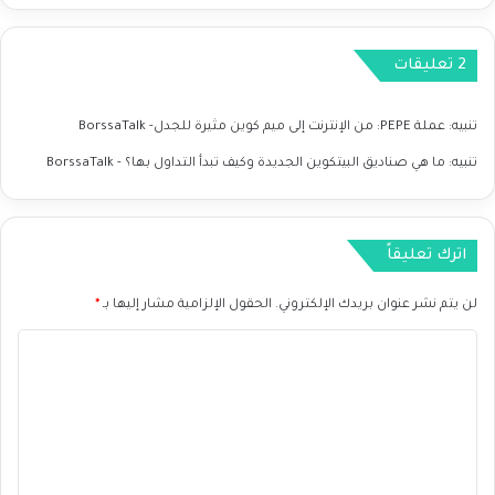
ا
ع
ل
د
‫2 تعليقات
ص
س
ي
ل
ن
س
تنبيه:
عملة PEPE: من الإنترنت إلى ميم كوين مثيرة للجدل- BorssaTalk
و
ل
ت
ة
تنبيه:
ما هي صناديق البيتكوين الجديدة وكيف تبدأ التداول بها؟ - BorssaTalk
ر
م
ا
ك
ج
ا
ع
اترك تعليقاً
س
أ
ب
س
د
لن يتم نشر عنوان بريدك الإلكتروني.
الحقول الإلزامية مشار إليها بـ
*
ع
ا
ا
ا
م
ر
ت
ل
ا
أ
ت
ل
ر
ن
ب
ع
ف
ع
ل
ط
ة