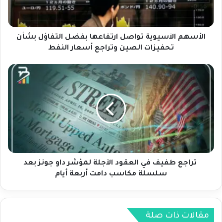
ا
ل
آ
س
الأسهم الآسيوية تواصل ارتفاعها بفضل التفاؤل بشأن
ي
تحفيزات الصين وتراجع أسعار النفط
و
ي
ة
ت
ت
ر
و
ا
ا
ج
ص
ع
ل
ط
ا
ف
ر
ي
ت
ف
تراجع طفيف في العقود الآجلة لمؤشر داو جونز بعد
ف
ف
سلسلة مكاسب دامت أربعة أيام
ا
ي
ع
ا
ه
ل
ا
ع
مقالات ذات صلة