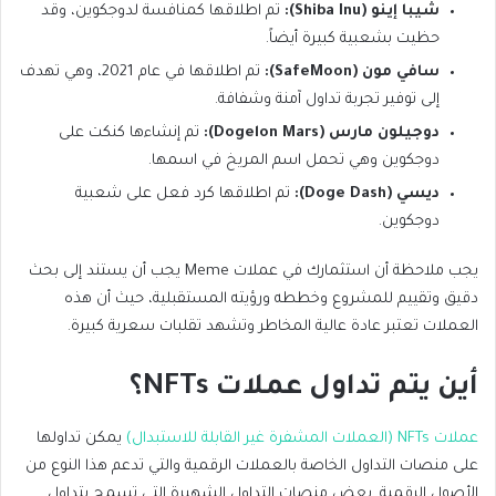
شيبا إينو (Shiba Inu):
تم اطلاقها كمنافسة لدوجكوين، وقد
حظيت بشعبية كبيرة أيضاً.
سافي مون (SafeMoon):
تم اطلاقها في عام 2021، وهي تهدف
إلى توفير تجربة تداول آمنة وشفافة.
دوجيلون مارس (Dogelon Mars):
تم إنشاءها كنكت على
دوجكوين وهي تحمل اسم المريخ في اسمها.
ديسي (Doge Dash):
تم اطلاقها كرد فعل على شعبية
دوجكوين.
يجب ملاحظة أن استثمارك في عملات Meme يجب أن يستند إلى بحث
دقيق وتقييم للمشروع وخططه ورؤيته المستقبلية، حيث أن هذه
العملات تعتبر عادة عالية المخاطر وتشهد تقلبات سعرية كبيرة.
أين يتم تداول عملات NFTs؟
عملات NFTs (العملات المشفرة غير القابلة للاستبدال)
يمكن تداولها
على منصات التداول الخاصة بالعملات الرقمية والتي تدعم هذا النوع من
الأصول الرقمية. بعض منصات التداول الشهيرة التي تسمح بتداول