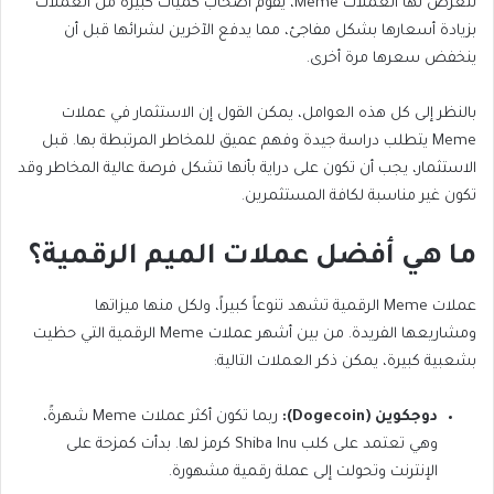
تتعرض لها العملات Meme، يقوم أصحاب كميات كبيرة من العملات
بزيادة أسعارها بشكل مفاجئ، مما يدفع الآخرين لشرائها قبل أن
ينخفض سعرها مرة أخرى.
بالنظر إلى كل هذه العوامل، يمكن القول إن الاستثمار في عملات
Meme يتطلب دراسة جيدة وفهم عميق للمخاطر المرتبطة بها. قبل
الاستثمار، يجب أن تكون على دراية بأنها تشكل فرصة عالية المخاطر وقد
تكون غير مناسبة لكافة المستثمرين.
ما هي أفضل عملات الميم الرقمية؟
عملات Meme الرقمية تشهد تنوعاً كبيراً، ولكل منها ميزاتها
ومشاريعها الفريدة. من بين أشهر عملات Meme الرقمية التي حظيت
بشعبية كبيرة، يمكن ذكر العملات التالية:
دوجكوين (Dogecoin):
ربما تكون أكثر عملات Meme شهرةً،
وهي تعتمد على كلب Shiba Inu كرمز لها. بدأت كمزحة على
الإنترنت وتحولت إلى عملة رقمية مشهورة.