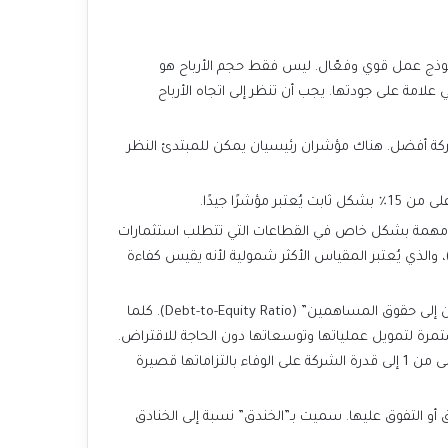
ابحث عن الشركات التي تزيد أرباحها بشكل مستمر على مدى السنوات الماضية. هذا يدل على أن لديها نموذج عمل قوي وفعّال. ليس فقط حجم الأرباح هو
المهم، بل أيضاً “هامش الربح”، وهو النسبة المئوية من المبيعات التي تتحول إلى ربح. الشركات ذات هوامش ربح ثابتة ومرتفعة هي علامة على جودتها. يجب أن تنظر إلى اتجاه الأرباح
تُظهر هذه النسبة مدى كفاءة الشركة في استخدام أموالها لتحقيق الأرباح. كلما كانت أعلى، كانت الشركة أفضل. هناك مؤشران رئيسيان يمكن للمبتدئ النظر
ًا جيدًا.
رأسمالية ضخمة مثل الصناعات الثقيلة.للمستثمرين الأكثر تقدماً، يمكن النظر في “العائد على رأس المال المستثمر” (ROIC)، والذي يُعتبر المقياس الأكثر شمولية لأنه يقيس كفاءة
تأكد من أن الشركة لا تحمل ديونًا ضخمة قد تعرضها للخطر في الأزمات الاقتصادية. يمكنك النظر إلى “نسبة الدين إلى حقوق المساهمين” (Debt-to-Equity Ratio). كلما
يمكنك أيضاً فحص “نسبة التداول” (Current Ratio) التي تقارن الأصول المتداولة للشركة بالخصوم المتداولة، حيث تُشير نسبة أعلى من 1 إلى قدرة الشركة على الوفاء بالتزاماتها قصيرة
هذه هي الميزة التي تمتلكها الشركة وتجعل من الصعب على منافسيها دخول السوق أو التفوق عليها. سميت بـ”الخندق” نسبة إلى الخنادق