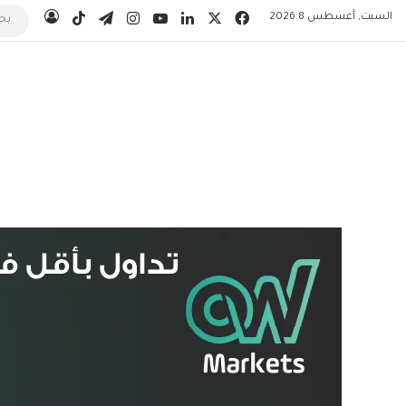
‫X
فيسبوك
لينكدإن
‫YouTube
انستقرام
تيلقرام
‫TikTok
السبت, أغسطس 8 2026
تسجيل 