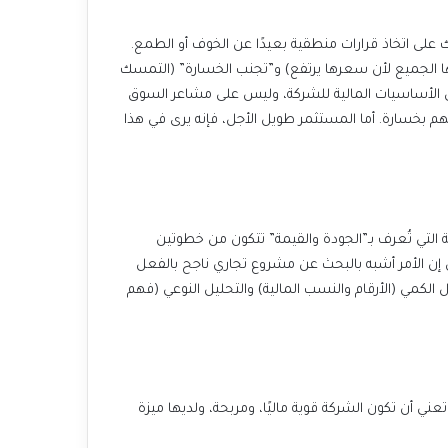
يخلصك هذا المنهج من الحاجة إلى مراقبة السوق باستمرار، مما يساعدك على اتخاذ قرارات منطقية بعيدًا عن الخوف أو الطمع.
الكثير من المستثمرين المبتدئين يقعون فريسة للأخطاء السلوكية الشائعة مثل “الركون إلى القطيع” (شراء الأسهم التي يشتريها الجميع لأن سعرها يرتفع) و”تجنب الخسارة” (التمسك
بالأسهم الخاسرة على أمل أن تعود للارتفاع). الاستثمار طويل الأجل يحررك من هذه الضغوط النفسية، ويساعدك على التركيز على الأساسيات المالية للشركة، وليس على مشاعر السوق
اللحظية. على سبيل المثال، خلال فترة من الهبوط الحاد في السوق، قد يشعر المستثمرون قصيرو الأجل بالذعر ويبيعون أسهمهم بخسارة. أما المستثمر طويل الأجل، فإنه يرى في هذا
يقوم أفضل المستثمرين في العالم على منهج بسيط لكنه فعّال: شراء أسهم الشركات عالية الجودة بأسعار معقولة. هذه الاستراتيجية التي تُعرف بـ”الجودة والقيمة” تتكون من خطوتين
رئيسيتين، وهي تشبه البحث عن منزل جيد: أنت لا تريد شراء منزل مبني بشكل سيئ، ولا تريد أن تدفع مبلغًا مبالغًا فيه لمنزل ممتاز. بل إن الأمر أشبه بالبحث عن مشروع تجاري ناجح بالفعل
وشرائه بسعر أقل من قيمته الحقيقية. هذه الاستراتيجية تُعرف أيضًا بالمنهج “الكمي-النوعي” (Quantamental)، حيث تجمع بين التحليل الكمي (الأرقام والنسب المالية) والتحليل النوعي (فهم
تخيل أنك تختار شريكاً تجارياً لحياتك، هل تختار شريكاً ضعيفاً وعليه ديون كثيرة؟ بالطبع لا. الاستثمار في شركة يشبه ذلك تمامًا. الجودة تعني أن تكون الشركة قوية ماليًا، ومربحة، ولديها ميزة