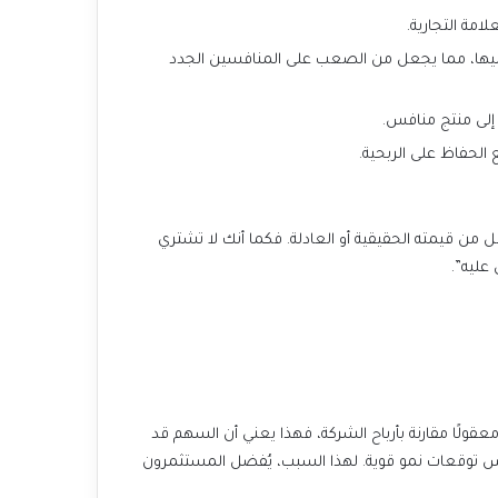
مة التجارية.
مثل شركات التواصل الاجتماعي أو منصات التجارة الإلكترونية، حيث تزداد قيمة الخدمة كلما زاد عدد مستخدميها، مما يجعل من الصعب على المنافسين الجدد
إلى منتج منافس.
الحفاظ على الربحية.
الآن بعد أن وجدت شركة عالية الجودة، لا تقع في فخ شراء سهمها بسعر مرتفع جداً. القيمة تعني أن يكون سعر السهم في السوق أقل من قيمته الحقيقية أو العادلة. فكما أنك لا تشتري
عليه”.
تُساعدك هذه النسبة على مقارنة سعر سهم شركة ما بمتوسط أرباحها. إذا كان السعر معقولًا مقارنة بأرباح الشركة، فهذا يعني أن السهم قد
يكون مقوماً بأقل من قيمته. من المهم أن تتذكر أن P/E منخفض قد يشير إلى أن الشركة تواجه مشاكل، بينما P/E مرتفع قد يعكس توقعات نمو قوية. لهذا السبب، يُفضل المستثمرون