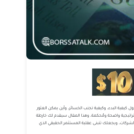
حلمًا للكثيرين، ولكنه قد يبدو في البداية معقدًا ومخيفًا، خاصة للمستثمرين المبتدئين. تتزايد الأسئلة حول كيفية البدء، وكيفية تجنب الخسائر، وأين يمكن العثور
على الأسهم الجيدة. لكن الخبر السار هو أن الاستثمار الناجح لا يتطلب أن تكون خبيرًا في الاقتصاد أو محللاً محترفًا. كل ما تحتاجه هو استراتيجية واضحة ومُحكمة، وهذا المقال سيقدم لك خارطة
طريق بسيطة وفعّالة لبناء محفظة استثمارية قوية على المدى الطويل، مما يغير نظرتك من مجرد متتبع للأسعار إلى شريك في نجاح الشركات، ويجعلك تتبنى عقلية المستثمر الحقيقي الذي