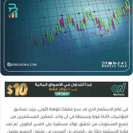
في عالم الاستثمار الذي قد يبدو معقدًا للوهلة الأولى، برزت صناديق
المؤشرات كأداة قوية وبسيطة في آن واحد، لتمكين المستثمرين من
جميع المستويات من تحقيق عوائد مستقرة على المدى الطويل. لم تعد
فكرة الاستثمار حكرًا على الخبراء، بل أصبحت في متناول الجميع بفضل