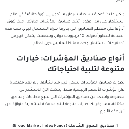
دولار.
ولكن ما بدأ كفكرة بسيطة، سرعان ما تحول إلى ثورة حقيقية في عالم
الاستثمار. على مدار عقود، أثبتت صناديق المؤشرات جدارتها، حيث تفوق
أداؤها على معظم الصناديق التي يديرها خبراء الاستثمار. اليوم، نمت هذه
الصناعة لتتجاوز أصولها 10 تريليونات دولار، وساهمت بشكل كبير في
“دمقرطة” الاستثمار، وجعله متاحًا للملايين حول العالم.
أنواع صناديق المؤشرات: خيارات
متنوعة لتلبية احتياجاتك
تطورت صناديق المؤشرات بشكل كبير منذ نشأتها، ولم تعد مقتصرة
على مؤشرات الأسهم الرئيسية فقط. يمكنك الآن الاستثمار في
مجموعة واسعة من صناديق المؤشرات التي تتتبع قطاعات ومناطق
مختلفة، مما يوفر لك خيارات متنوعة لبناء محفظة استثمارية متوازنة. من
أبرز هذه الأنواع:
صناديق السوق الشاملة (Broad Market Index Funds):