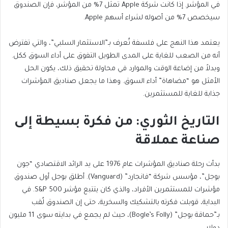
في المؤشر. إذا كانت شركة Apple تمثل 7% من المؤشر، فإن الصندوق
سيخصص 7% من أصوله لشراء أسهم Apple.
يعتمد هذا النهج على فلسفة تُعرف بـ”الاستثمار السلبي”، والتي تفترض
أنه من الصعب للغاية على المدى الطويل التفوق على أداء السوق ككل.
وبدلاً من إضاعة الوقت والموارد في محاولة تحقيق ذلك، يكون الحل
الأمثل هو “مضاهاة” أداء السوق. وهذا ما يجعل صناديق المؤشرات
جذابة للغاية للمستثمرين.
التاريخ الثوري: من فكرة بسيطة إلى
صناعة عملاقة
بدأت رحلة صناديق المؤشرات عام 1976 على يد الرائد الاقتصادي “جون
بوجل”، مؤسس شركة “فانجارد” (Vanguard). أطلق بوجل أول صندوق
مؤشرات للمستثمرين الأفراد، والذي كان يتتبع مؤشر S&P 500. في
البداية، قوبلت فكرته بالتشكيك والسخرية، حتى إن الصندوق لُقب
بـ”حماقة بوجل” (Bogle’s Folly)، حيث لم يجمع في بدايته سوى 11 مليون