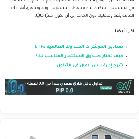
هذه الصناديق – وهي التكلفة المنخفضة، والتنويع الواسع، والانضباط
في الاستثمار – يمكنك بناء محفظة استثمارية قوية، وتحقيق أهدافك
المالية بثقة وفاعلية، دون الحاجة إلى أن تكون خبيرًا ماليًا.
اقرأ أيضا…
صناديق المؤشرات المتداولة العالمية ETFs
كيف تختار صندوق الاستثمار المناسب لك؟
شرح إدارة رأس المال في التداول
ك
ي