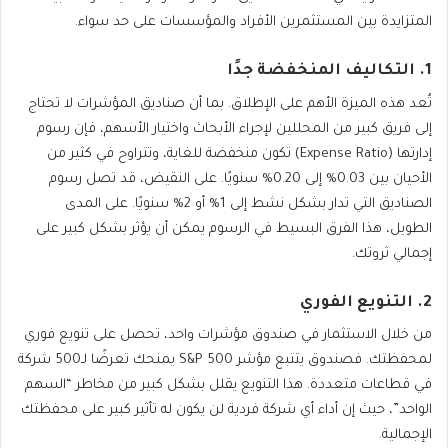
المتزايدة بين المستثمرين الأفراد والمؤسسات على حد سواء.
1. التكاليف المنخفضة جدًا
تُعد هذه الميزة الأهم على الإطلاق. بما أن صناديق المؤشرات لا تحتاج
إلى فريق كبير من المحللين لإجراء الأبحاث واختيار الأسهم، فإن رسوم
إدارتها (Expense Ratio) تكون منخفضة للغاية، وتتراوح في كثير من
الأحيان بين 0.03% إلى 0.20% سنويًا. على النقيض، قد تصل رسوم
الصناديق التي تدار بشكل نشط إلى 1% أو 2% سنويًا. على المدى
الطويل، هذا الفرق البسيط في الرسوم يمكن أن يؤثر بشكل كبير على
إجمالي ثروتك.
2. التنويع الفوري
من خلال الاستثمار في صندوق مؤشرات واحد، تحصل على تنويع فوري
لمحفظتك. فصندوق يتتبع مؤشر S&P 500 يمنحك تعرضًا لـ500 شركة
في قطاعات متعددة. هذا التنويع يقلل بشكل كبير من مخاطر “السهم
الواحد”، حيث إن أداء أي شركة فردية لن يكون له تأثير كبير على محفظتك
الإجمالية.