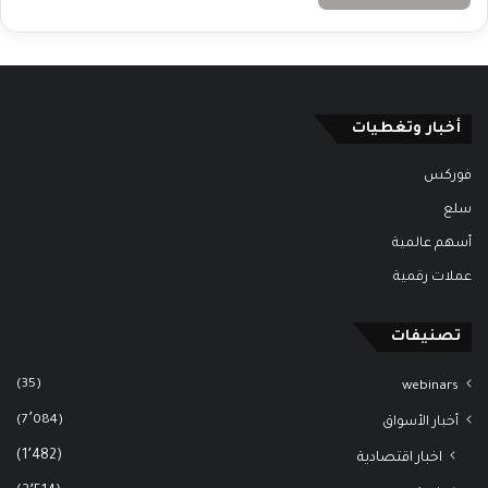
أخبار وتغطيات
فوركس
سلع
أسهم عالمية
عملات رقمية
تصنيفات
(35)
webinars
(7٬084)
أخبار الأسواق
(1٬482)
اخبار اقتصادية