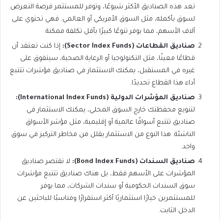
تعد هذه الصناديق الأكثر شيوعًا، وتوفر للمستثمر فرصة التعرض
لسوق بأكمله، مثل السوق الأمريكي أو العالمي. فهي تحتوي على
آلاف الأسهم، مما يوفر تنوعًا كبيرًا بأقل تكلفة ممكنة.
صناديق القطاعات (Sector Index Funds):
إذا كنت تعتقد أن
قطاعًا معينًا، مثل التكنولوجيا أو الرعاية الصحية، سيتفوق على
غيره في المستقبل، يمكنك الاستثمار في صناديق مؤشرات تتتبع
أداء هذا القطاع تحديدًا.
صناديق المؤشرات الدولية (International Index Funds):
لتنويع محفظتك خارج السوق المحلي، يمكنك الاستثمار في
صناديق تتتبع أسواقًا عالمية أو إقليمية، مثل مؤشر الأسواق
الناشئة. هذا النوع من الاستثمار يقلل من مخاطر التركيز في سوق
واحد.
صناديق السندات (Bond Index Funds):
لا تقتصر صناديق
المؤشرات على الأسهم فقط، بل هناك صناديق تتتبع مؤشرات
سوق السندات الحكومية أو سندات الشركات، مما يوفر
للمستثمرين خيارًا استثماريًا أكثر استقرارًا ومناسبًا للباحثين عن
الدخل الثابت.