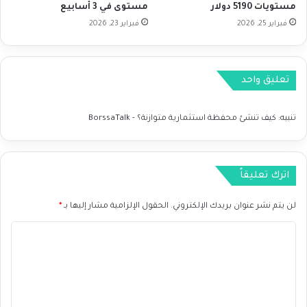
مستويات 5190 دولار
مستوى في 3 أسابيع
و
فبراير 25, 2026
فبراير 23, 2026
ط
ي
و
م
تعليق واحد
ا
ل
ج
تنبيه:
كيف تنشئ محفظة استثمارية متوازنة؟ - BorssaTalk
م
ع
ة
اترك تعليقاً
لن يتم نشر عنوان بريدك الإلكتروني.
الحقول الإلزامية مشار إليها بـ
*
ا
ل
ت
ع