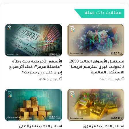
ت
ي
ث
ك
م
ي
مقالات ذات صلة
ا
ة
ر
ت
ا
س
ت
ت
ا
ع
ل
ي
ع
د
ق
ع
مستقبل الأسواق المالية 2050:
الأسهم الأمريكية تحت وطأة
ا
ا
5 تحولات كبرى سترسم خريطة
“عاصفة هرمز”: كيف أثر صراع
الاستثمار العالمية
إيران على وول ستريت؟
ر
ف
ي
ي
مارس 23, 2026
مارس 3, 2026
ة
ت
؟
ه
ا
ب
ع
د
ه
أسعار الذهب تقفز فوق
أسعار الذهب تقفز لأعلى
ب