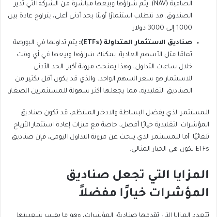
الصافية (NAV). يتم شراؤها وبيعها مباشرة من الشركة التي تدير
1000 إلى 3000 دولار.
صناديق الاستثمار المتداولة (ETFs):
يتم تداولها في البورصة
تمامًا مثل الأسهم العادية. يمكنك شراؤها وبيعها في أي وقت
خلال ساعات التداول، وهذا يمنحك مرونة أكبر. الحد الأدنى
للاستثمار هو سعر السهم الواحد، والذي قد يكون أقل بكثير من
الصناديق التقليدية، مما يجعلها أكثر سهولة للمستثمرين الصغار.
للمستثمر الذي يفضل البساطة والادخار المنتظم، قد تكون صناديق
المؤشرات التقليدية خيارًا أفضل، خاصة مع ميزات إعادة استثمار الأرباح
تلقائيًا. أما للمستثمر الذي يبحث عن مرونة التداول اليومي، فإن صناديق
ETFs تكون هي الخيار المثالي.
المزايا التي تجعل صناديق
المؤشرات خيارًا مفضلاً
تتعدد المزايا التي تقدمها صناديق المؤشرات، وهو ما يفسر شعبيتها