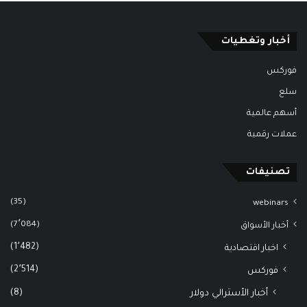
أخبار وتغطيات
فوركس
سلع
أسهم عالمية
عملات رقمية
تصنيفات
(35)
webinars
(7٬084)
أخبار الأسواق
(1٬482)
اخبار اقتصادية
(2٬514)
فوركس
(8)
أخبار الأسترالي دولار