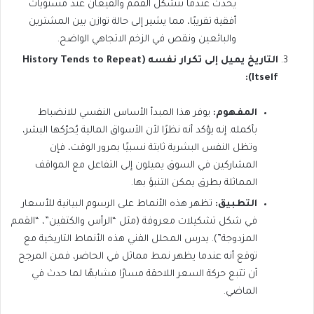
يحدث عندما تتشكل القمم والقيعان عند مستويات
أفقية تقريبًا، مما يشير إلى حالة توازن بين المشترين
والبائعين ونقص في الزخم الاتجاهي الواضح.
التاريخ يميل إلى تكرار نفسه (History Tends to Repeat
Itself):
المفهوم:
يوفر هذا المبدأ الأساس النفسي للانضباط
بأكمله. إنه يؤكد أنه نظرًا لأن الأسواق المالية يُحرّكها البشر،
وتظل النفس البشرية ثابتة نسبيًا بمرور الوقت، فإن
المشاركين في السوق يميلون إلى التفاعل مع المواقف
المماثلة بطرق يمكن التنبؤ بها.
التطبيق:
تظهر هذه الأنماط على الرسوم البيانية للأسعار
في شكل تشكيلات معروفة (مثل “الرأس والكتفين”، “القمم
المزدوجة”). يدرس المحلل الفني هذه الأنماط التاريخية مع
توقع أنه عندما يظهر نمط مماثل في الحاضر، فمن المرجح
أن تتبع حركة السعر اللاحقة مسارًا مشابهًا لما حدث في
الماضي.