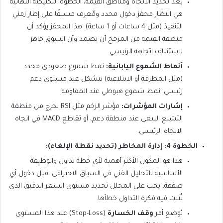
بعد تحديد الاتجاه ومناطق القيمة، الخطوة التكتيكية النهائية
هي انتظار محفز دخول محدد ومُعرف مسبقًا على إطار زمني
التنفيذ (مثل 4 ساعات أو 1 ساعة). هذا المحفز يؤكد أن
منطقة القيمة من المرجح أن تصمد وأن السوق جاهز
لاستئناف اتجاهه الرئيسي.
أنماط الشموع اليابانية:
نمط شموع صعودي محدد
(مثل المطرقة أو الابتلاعية) يتشكل عند مستوى دعم
رئيسي. نمط شموع هبوطي عند المقاومة.
إشارات المؤشرات:
مؤشر الزخم مثل RSI يخرج من منطقة
التشبع البيعي عند منطقة دعم، أو تقاطع MACD في اتجاه
الاتجاه الرئيسي.
الخطوة 4: إدارة المخاطر (تحديد نقطة الإلغاء):
هذا هو المكون الأكثر أهمية لأي خطة تداول والوظيفة
الأساسية للتحليل الفني في السياق الاحترافي. قبل دخول أي
صفقة، يجب على المحلل تحديد مستوى السعر الدقيق الذي
تُثبت فيه فكرة التداول خطأها.
يُوضع أمر
وقف الخسارة
(Stop-Loss) عند هذا المستوى