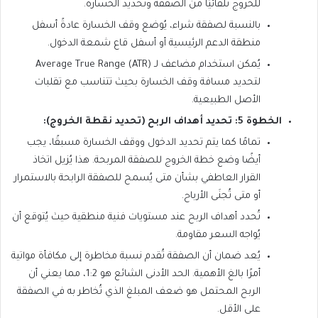
للخروج تلقائيًا من الصفقة وتحديد الخسارة.
بالنسبة لصفقة شراء، يُوضع وقف الخسارة عادةً أسفل
منطقة الدعم الرئيسية أو أسفل قاع شمعة الدخول.
يُمكن استخدام مضاعف لـ Average True Range (ATR)
لتحديد مسافة وقف الخسارة بحيث تتناسب مع تقلبات
الأصل الطبيعية.
الخطوة 5: تحديد أهداف الربح (تحديد نقطة الخروج):
تمامًا كما يتم تحديد الدخول ووقف الخسارة مسبقًا، يجب
أيضًا وضع خطة الخروج للصفقة المربحة. هذا يُزيل اتخاذ
القرار العاطفي بشأن متى يُسمح للصفقة الرابحة بالاستمرار
أو متى تُجنَى الأرباح.
تُحدد أهداف الربح عند مستويات فنية منطقية حيث يُتوقع أن
يُواجه السعر مقاومة.
يُعد ضمان أن الصفقة تُقدم نسبة مخاطرة إلى مكافأة مواتية
أمرًا بالغ الأهمية. الحد الأدنى الشائع هو 1:2، مما يعني أن
الربح المحتمل هو ضعف المبلغ الذي تُخاطر به في الصفقة
على الأقل.