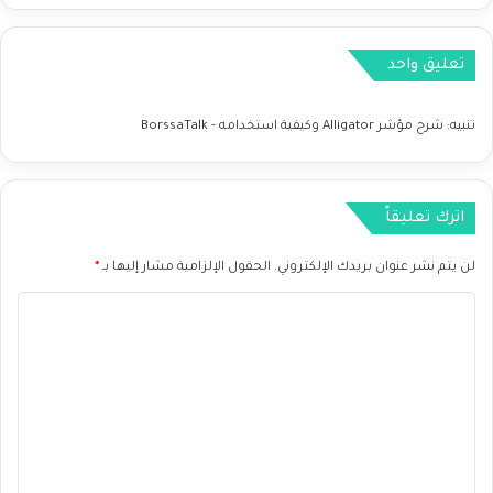
ي
ة
م
تعليق واحد
ت
ب
ا
تنبيه:
شرح مؤشر Alligator وكيفية استخدامه - BorssaTalk
ي
ن
ة
اترك تعليقاً
لن يتم نشر عنوان بريدك الإلكتروني.
الحقول الإلزامية مشار إليها بـ
*
ا
ل
ت
ع
ل
ي