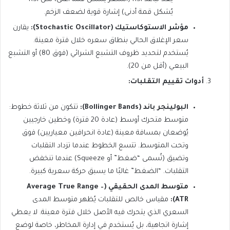
يُشكل قمة أدنى) إشارة قوية لضعف الزخم.
مؤشر الاستوكاستيك (Stochastic Oscillator):
يقارن
سعر الإغلاق الحالي بنطاق سعره خلال فترة معينة.
يُستخدم لتحديد ظروف التشبع الشرائي (فوق 80) أو التشبع
البيعي (أقل من 20).
أدوات تقييم التقلبات:
البولينجر باند (Bollinger Bands):
تتكون من ثلاثة خطوط:
متوسط متحرك أوسط (عادة 20 فترة) وخطين خارجيين
يُوضعان بمسافة معينة (عادة انحرافين معياريين) فوق
وتحت المتوسط.
تتسع الخطوط عندما تزداد التقلبات
وتضيق (تُسمى “ضغط” أو Squeeze) عندما تنخفض
التقلبات. “الضغط” غالبًا ما يسبق حركة سعرية كبيرة.
متوسط المدى الحقيقي (Average True Range –
ATR):
مقياس خالص للتقلبات يُظهر متوسط المدى
السعري الذي يتحرك فيه الأصل خلال فترة معينة. لا يعطي
إشارة اتجاهية، بل يُستخدم في إدارة المخاطر، خاصة لوضع