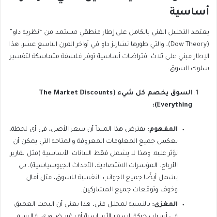
أساسية
يعتمد التحليل الفني بالكامل على إطار منطقي مستمد من “نظرية داو”
(Dow Theory)، والتي طورها تشارلز داو في أواخر القرن التاسع عشر. هذا
الإطار مبني على ثلاث افتراضات أساسية توفر فلسفة متماسكة لتفسير
سلوك السوق:
السوق يخصم كل شيء (The Market Discounts
Everything):
المفهوم:
يفترض هذا المبدأ أن سعر الأصل، في أي لحظة،
يعكس جميع المعلومات المعروفة والمتاحة التي يمكن أن
تؤثر عليه. وهذا لا يشمل فقط البيانات الأساسية (مثل تقارير
الأرباح، المؤشرات الاقتصادية، الأحداث الجيوسياسية)، بل
يشمل أيضًا جميع الجوانب النفسية للسوق، مثل آمال
وخوف وتوقعات جميع المشاركين.
المغزى:
بالنسبة لمحلل فني، هذا يعني أن البحث العميق
في أسباب حركة السعر الأساسية أمر غير ضروري. فالرسم