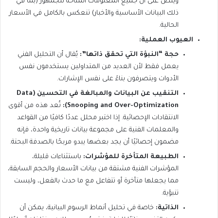
وينص على أن جميع المعلومات المتاحة للجمهور (بما في
ذلك البيانات الأساسية والأخبار) تنعكس بالكامل في الأسعار
الحالية.
العيوب العملية:
حجة “النبؤة التي تحقق ذاتها”:
يُقال أن التحليل الفني
يعمل فقط لأن العديد من المتداولين يستخدمون نفس
الأدوات ويتصرفون بناءً على نفس الإشارات.
التنقيب عن البيانات والمبالغة في التحسين (Data
Snooping and Over-Optimization):
تُعد هذه من أقوى
الانتقادات الإحصائية. إذا اختبر محلل عددًا كافيًا من القواعد
والمعلمات الفنية على مجموعة بيانات تاريخية واحدة، فإنه
مضمون إحصائيًا أن يجد بعضها يبدو مربحًا بالصدفة البحتة.
الطبيعة المتأخرة للمؤشرات:
باستثناءات قليلة،
المؤشرات الفنية مشتقة من بيانات الأسعار والحجم السابقة،
مما يجعلها متأخرة أو تتفاعل مع ما حدث بالفعل، وليست
تنبؤية.
الذاتية:
خاصة في تحليل أنماط الرسوم البيانية، يمكن أن