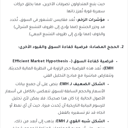
حيث يتبع المتداولون تصرفات الآخرين، مما يخلق حركات
سعرية قوية تُعزز ذاتها.
مؤشرات الزخم:
تُعد مقاييس للشعور في السوق، تُحدد
مد وجزر الجشع (مما يؤدي إلى ظروف التشبع الشرائي)
والخوف (مما يؤدي إلى ظروف التشبع البيعي).
2. الحجج المضادة: فرضية كفاءة السوق والقيود الأخرى:
فرضية كفاءة السوق (Efficient Market Hypothesis –
EMH):
تُعد هذه الفرضية حجر الزاوية في النظرية المالية الحديثة،
وتتعارض مباشرة مع مبادئ التحليل الفني.
الشكل الضعيف لـ EMH:
ينص على أن جميع بيانات
الأسعار والحجم السابقة للسوق تنعكس بالكامل في أسعار
الأصول الحالية. إذا كان هذا صحيحًا، فلا يمكن لأي تحليل
للرسوم البيانية التاريخية أن يُحدث ميزة، حيث أن أي نمط أو
اتجاه قد تم تسعيره بالفعل.
الشكل شبه القوي لـ EMH:
يذهب إلى أبعد من ذلك،