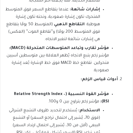
للأسعار الحديثة، مما يجعله أكثر استجابة.
إشارات شائعة:
عندما يتقاطع السعر فوق المتوسط
المتحرك تكون إشارة صعودية، وتحته تكون إشارة
هبوطية.
التقاطع الذهبي
(المتوسط 50 يومًا يتقاطع
فوق المتوسط 200 يومًا) و”تقاطع الموت” (العكس)
هي إشارات شائعة لتغير الاتجاه.
مؤشر تقارب وتباعد المتوسطات المتحركة (MACD):
مؤشر زخم يتبع الاتجاه يُظهر العلاقة بين متوسطين أسيين
متحركين. تقاطع خط MACD فوق خط الإشارة يُعد إشارة
صعودية.
أدوات قياس الزخم:
مؤشر القوة النسبية (Relative Strength Index –
RSI):
مؤشر زخم يتراوح بين 0 و100.
الاستخدام:
يُستخدم لتحديد ظروف التشبع الشرائي
(فوق 70، يُشير إلى احتمال تراجع السعر) أو التشبع
البيعي (أقل من 30، يُشير إلى احتمال ارتداد السعر).
يُعد تباعد RSI (السعر يُشكل قمة أعلى، لكن RSI