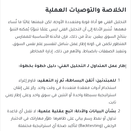
الخلاصة والتوصيات العملية
التحليل الفني هو أداة قوية ومتعددة الأوجه، لكن قيمتها غالبًا ما تُساء
فهمها. تُشير الأدلة إلى أن التحليل الفني ليس علمًا تنبؤيًا يُمكنه التنبؤ
بنتائج السوق بيقين. بدلاً من ذلك، فإن فائدته الأساسية للممارس
المتطور تكمن في كونه إطار عمل شامل لتفسير علم نفس السوق،
وتنفيذ الصفقات بانضباط، والأهم من ذلك، إدارة المخاطر.
إ
طار عمل المتداول لـ التحليل الفني: دليل خطوة بخطوة:
للمبتدئين: أتقن البساطة، ثم زِد التعقيد:
قاوم إغراء
استخدام أدوات معقدة متعددة في وقت واحد. ركز على إتقان
استراتيجية بسيطة واحدة أو اثنتين في سوق واحد وعلى إطار زمني
ثابت.
بشأن البيانات والأدلة: اتبع عقلية علمية:
لا تقبل أي قاعدة
تداول أو نمط رسم بياني على ظاهرها. طوّر مهاراتك في الاختبار
الرجعي (Backtesting) لتأكيد صحة أي استراتيجية محتملة.