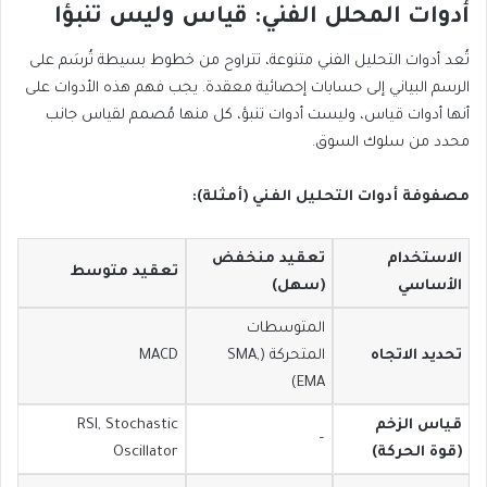
أدوات المحلل الفني: قياس وليس تنبؤا
تُعد أدوات التحليل الفني متنوعة، تتراوح من خطوط بسيطة تُرسَم على
الرسم البياني إلى حسابات إحصائية معقدة. يجب فهم هذه الأدوات على
أنها أدوات قياس، وليست أدوات تنبؤ، كل منها مُصمم لقياس جانب
محدد من سلوك السوق.
مصفوفة أدوات التحليل الفني (أمثلة):
الاستخدام
تعقيد منخفض
تعقيد متوسط
الأساسي
(سهل)
المتوسطات
تحديد الاتجاه
المتحركة (SMA,
MACD
EMA)
قياس الزخم
RSI, Stochastic
–
(قوة الحركة)
Oscillator