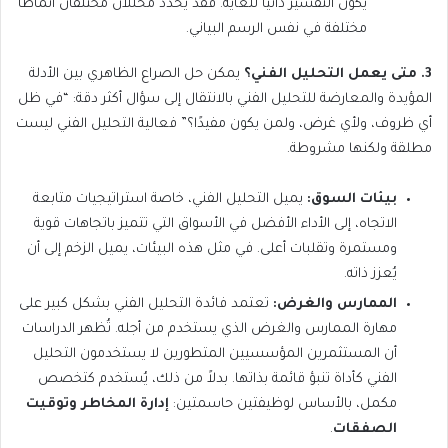
يكون التفسير ذاتيًا للغاية. فقد يُحدد محللان مختلفان أنماطًا
مختلفة في نفس الرسم البياني.
3. متى يعمل التحليل الفني؟
يمكن حل الصراع الظاهري بين الأدلة
المؤيدة والمعارضة للتحليل الفني بالانتقال إلى سؤال أكثر دقة: “في ظل
أي ظروف، ولأي غرض، ولمن يكون مفيدًا؟” فعالية التحليل الفني ليست
مطلقة ولكنها مشروطة.
بيئات السوق:
يميل التحليل الفني، خاصة استراتيجيات متابعة
الاتجاه، إلى الأداء الأفضل في الأسواق التي تتميز باتجاهات قوية
ومستمرة وتقلبات أعلى. في مثل هذه البيئات، يميل الزخم إلى أن
يُعزز ذاته.
الممارس والغرض:
تعتمد فائدة التحليل الفني بشكل كبير على
مهارة الممارس والغرض الذي يستخدم من أجله. تُظهر الدراسات
أن المستثمرين المؤسسيين المتطورين لا يستخدمون التحليل
الفني كأداة تنبؤ قائمة بذاتها. بدلاً من ذلك، يُستخدم كتخصص
مكمل، بالأساس لوظيفتين حاسمتين:
إدارة المخاطر وتوقيت
الصفقات
.