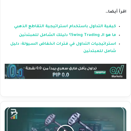
اقرأ أيضا…
كيفية التداول باستخدام استراتيجية التقاطع الذهبي
ما هو الـ Swing Trading؟ دليلك الشامل للمبتدئين
استراتيجيات التداول في فترات انخفاض السيولة: دليل
شامل للمبتدئين
أ
س
ع
ا