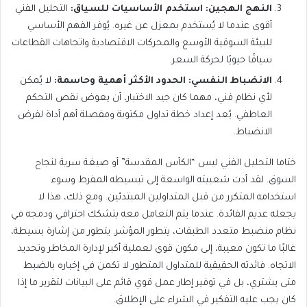
النهج الهجين: استخدم الأساسيات للسياق:
التحليل الفني
أقوى عندما لا يُستخدم بمعزل عن غيره. يُوفر الفهم الأساسي
للبيئة السوقية الأوسع والمحركات الاقتصادية واتجاهات القطاعات
سياقًا حيويًا لحركة السعر.
الانضباط النفسي: الحدود الأكثر أهمية وحاسمة:
لا يُمكن
لأي نظام فني، مهما كان جيد الاختبار، أن يعوض نقص التحكم
العاطفي. يُعد إعداد خطة تداول مكتوبة ومفصلة أهم أداة لفرض
الانضباط.
ختاما التحليل الفني ليس “الكأس المقدسة” أو صيغة سرية لنجاح
السوق. لقد أدت شعبيته الواسعة إلى تبسيطه المفرط وسوء
استخدامه المتكرر من قبل المتداولين المبتدئين. ومع ذلك، هذا لا
يجعله عديم الفائدة. عندما يتم التعامل معه بتشكك احترافي ودمجه في
نظام منضبط متعدد الطبقات، يتطور المؤشر. يتطور من إشارة بسيطة،
غالبًا ما تكون معيبة، إلى مكون قوي لعملية أكبر لإدارة المخاطر وتحديد
الاتجاه. فائدته الحقيقية للمتداول المتطور لا تكمن في إخباره بالضبط
متى يشتري، بل في توفير إطار عمل قوي قائم على البيانات لتقرير ما إذا
كان يجب عليه التفكير في الشراء على الإطلاق.