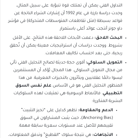
التداول الفني يمكن أن تمتلك قوة تنبؤية. على سبيل المثال،
وجدت دراسة بارزة في عام 1992 أن إشارات الشراء الناتجة عن
قواعد بسيطة (مثل تقاطعات المتوسطات المتحركة) في مؤشر
داو جونز أنتجت عوائد أعلى باستمرار.
البحث اللاحق:
دعمت الأبحاث اللاحقة هذه النتائج، على الأقل
بشروط. ووجدت دراسات أن استراتيجيات معينة يمكن أن تُحقق
ربحية، حتى بعد احتساب تكاليف المعاملات.
التمويل السلوكي:
أقوى حجة حديثة لصالح التحليل الفني تأتي
من مجال التمويل السلوكي. هذا المجال يُؤكد أن المستثمرين
ليسوا دائمًا عقلانيين ويتأثرون بالتحيزات المعرفية. من هذا
المنظور، التحليل الفني هو في الأساس
علم نفس السوق
التطبيقي
. فالأنماط الرسومية هي تمثيلات لهذه السلوكيات
البشرية المتكررة:
الدعم والمقاومة:
تظهر كدليل على “تحيز التثبيت”
(Anchoring Bias)، حيث يثبت المشاركون في السوق
تقييمهم للأصل عند مستويات سعرية سابقة مهمة.
الاتجاهات:
هي نتيجة سلوك “القطيع” وتدفق المعلومات،