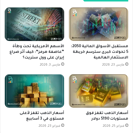
ر
ي
ا
ي
ع
س
ا
ت
ل
ق
إ
ر
س
و
ر
س
مستقبل الأسواق المالية 2050:
الأسهم الأمريكية تحت وطأة
ا
5 تحولات كبرى سترسم خريطة
“عاصفة هرمز”: كيف أثر صراع
ط
الاستثمار العالمية
إيران على وول ستريت؟
ئ
ب
ي
ي
مارس 23, 2026
مارس 3, 2026
ل
ا
ي
ن
-
ا
ا
ت
ل
ا
إ
ق
ي
ت
أسعار الذهب تقفز فوق
أسعار الذهب تقفز لأعلى
ر
ص
مستويات 5190 دولار
مستوى في 3 أسابيع
ا
ا
فبراير 25, 2026
فبراير 23, 2026
ن
د
ي