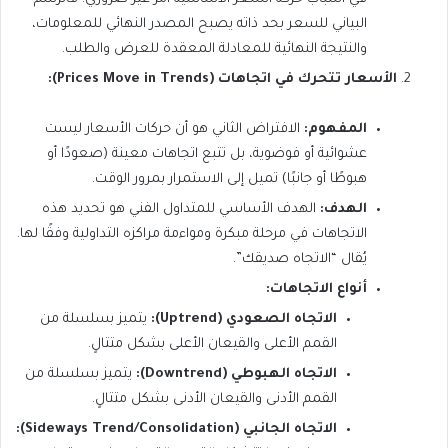
البياني للسعر بحد ذاته يصبح المصدر النهائي للمعلومات،
والنتيجة النهائية للمعادلة المعقدة للعرض والطلب.
الأسعار تتحرك في اتجاهات (Prices Move in Trends):
المفهوم:
الافتراض الثاني هو أن حركات الأسعار ليست
عشوائية أو فوضوية، بل تتبع اتجاهات معينة (صعودًا أو
هبوطًا أو جانبًا) تميل إلى الاستمرار بمرور الوقت.
الهدف:
الهدف الأساسي للمتداول الفني هو تحديد هذه
الاتجاهات في مرحلة مبكرة ومواءمة مراكزه التداولية وفقًا لها.
يُقال “الاتجاه صديقك”.
أنواع الاتجاهات:
الاتجاه الصعودي (Uptrend):
يتميز بسلسلة من
القمم الأعلى والقيعان الأعلى بشكل متتالٍ.
الاتجاه الهبوطي (Downtrend):
يتميز بسلسلة من
القمم الأدنى والقيعان الأدنى بشكل متتالٍ.
الاتجاه الجانبي (Sideways Trend/Consolidation):