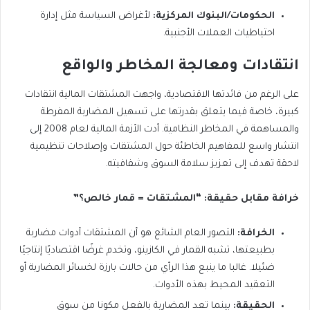
الحكومات/البنوك المركزية:
لأغراض السياسة مثل إدارة
احتياطيات العملات الأجنبية.
انتقادات ومعالجة المخاطر والواقع
على الرغم من فائدتها الاقتصادية، واجهت المشتقات المالية انتقادات
كبيرة، خاصة فيما يتعلق بقدرتها على تسهيل المضاربة المفرطة
والمساهمة في المخاطر النظامية. أدت الأزمة المالية لعام 2008 إلى
انتشار واسع للمفاهيم الخاطئة حول المشتقات وإصلاحات تنظيمية
لاحقة تهدف إلى تعزيز سلامة السوق وشفافيته.
خرافة مقابل حقيقة: “المشتقات = قمار خالص؟”
الخرافة:
التصور العام الشائع هو أن المشتقات أدوات مضاربة
بطبيعتها، تشبه القمار في الكازينو، وتخدم غرضًا اقتصاديًا إنتاجيًا
ضئيلا. غالبا ما ينبع هذا الرأي من حالات بارزة لخسائر المضاربة أو
التعقيد المحيط بهذه الأدوات.
الحقيقة:
بينما تعد المضاربة بالفعل مكونا من سوق