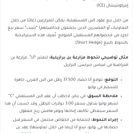
إنتركونتيننتال (ICE).
من خلال بيع عقود البن المستقبلية، يمكن للمزارعين (غالبًا من خلال
التعاونيات أو المصدرين الذين يجمعون محاصيلهم) “تثبيت” سعر بيع
لجزء من محصولهم المستقبلي المتوقع. تُعرف هذه الاستراتيجية
بالتحوط بالبيع (Short Hedge).
مثال توضيحي لتحوط مزارعة بن برازيلية:
لنعتبر “آنا”، مزارعة بن
افتراضية في ميناس جيرايس، البرازيل.
التوقع:
تتوقع آنا حصاد 37,500 رطل من البن العربي، جاهزة
للتسليم في يوليو.
ملاحظة السوق:
في يناير، لاحظت أن عقد البن المستقبلي “C”
لشهر يوليو يتداول بسعر 3.00 دولارات للرطل. وقد حسبت أن هذا
السعر سيغطي تكاليف إنتاجها ويوفر هامش ربح معقول.
إجراء التحوط:
للحماية من انخفاض محتمل في السعر قبل
حصادها في يوليو، تبيع آنا (ربما من خلال تعاونيتها) عقد بن