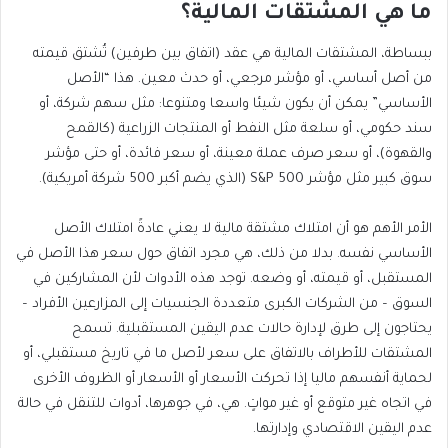
ما هي المشتقات المالية؟
ببساطة، المشتقات المالية هي عقد (اتفاق بين طرفين) تُشتق قيمته
من أصل أساسي، أو مؤشر مرجعي، أو حدث معين. هذا “الأصل
الأساسي” يمكن أن يكون شيئا واسعا ومتنوعا: مثل سهم شركة، أو
سند حكومي، أو سلعة مثل النفط أو المنتجات الزراعية (كالقمح
والقهوة)، أو سعر صرف عملة معينة، أو سعر فائدة، أو حتى مؤشر
سوق كبير مثل مؤشر S&P 500 (الذي يضم أكبر 500 شركة أمريكية).
الأمر الأهم هو أن امتلاك مشتقة مالية لا يعني عادةً امتلاك الأصل
الأساسي نفسه. بدلا من ذلك، هي مجرد اتفاق حول سعر هذا الأصل في
المستقبل، أو قيمته، أو وضعه. توجد هذه الأدوات لأن المشاركين في
السوق – من الشركات الكبرى متعددة الجنسيات إلى المزارعين الأفراد –
يحتاجون إلى طرق لإدارة حالات عدم اليقين المستقبلية. تسمح
المشتقات للأطراف بالاتفاق على سعر لأصل ما في تاريخ مستقبلي، أو
لحماية أنفسهم ماليا إذا تحركت الأسعار أو الأسعار أو الظروف الأخرى
في اتجاه غير متوقع أو غير مواتٍ. هي، في جوهرها، أدوات للتنقل في حالة
عدم اليقين الاقتصادي وإدارتها.