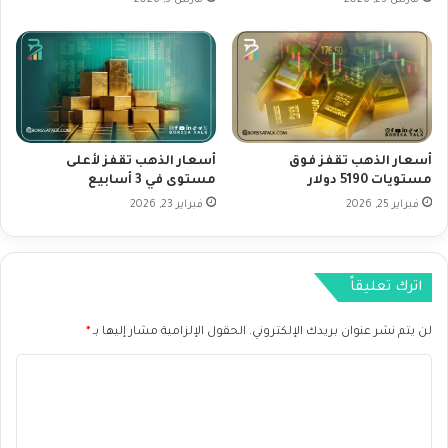
ر
و
ي
ا
ك
ز
ي
ن
ة
ز
ا
ي
ل
ا
أسعار الذهب تقفز فوق
أسعار الذهب تقفز لأعلى
م
د
مستويات 5190 دولار
مستوى في 3 أسابيع
ع
ة
ت
فبراير 25, 2026
فبراير 23, 2026
إ
د
ن
ل
ت
ة
ا
اترك تعليقاً
ج
"
لن يتم نشر عنوان بريدك الإلكتروني.
الحقول الإلزامية مشار إليها بـ
*
أ
و
ا
ب
ك
ل
+
ت
"