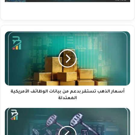
أ
س
ع
ا
ر
ا
ل
ذ
ه
ب
أسعار الذهب تستقر بدعم من بيانات الوظائف الأمريكية
ت
المعتدلة
س
ت
أ
ق
س
ر
ع
ب
ا