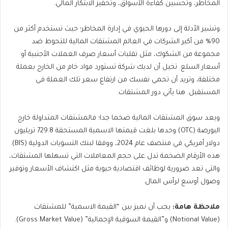
المخاطر، وتحسين كفاءة الأسواق، وتحفيز الابتكار المالي.
وتشير الأدلة إلى دورها الحيوي في إدارة المخاطر؛ حيث تستخدم أكثر من
90% من أكبر الشركات في العالم المشتقات المالية للتحوط ضد
مجموعة من الشكوك، مثل تقلبات أسعار صرف العملات الأجنبية أو
أسعار السلع. تخيل أن لديك شركة تستورد مواد خام من الخارج بعملة
مختلفة، وتريد أن تحمي نفسك من ارتفاع سعر تلك العملة في
المستقبل. هنا يأتي دور المشتقات.
ويعد سوق المشتقات المالية ضخما جدا؛ فالمشتقات المتداولة خارج
البورصة (OTC) وحدها بلغت قيمتها الاسمية المستحقة 729.8 تريليون
دولار أمريكي في منتصف عام 2024، ووفقا لبنك التسويات الدولية (BIS).
هذه الأرقام الضخمة تدل على حجم المعاملات التي تسهلها المشتقات،
والتي تعد ضرورية لوظائف اقتصادية حيوية مثل اكتشاف الأسعار وتوفير
وصول أوسع لرأس المال.
ملاحظة هامة:
يجب أن نميز بين “القيمة الاسمية” للمشتقات
(Notional Value) و”القيمة السوقية الإجمالية” (Gross Market Value).