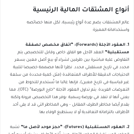
أنواع المشتقات المالية الرئيسية
عالم المشتقات يضم عدة أنواع رئيسية، لكل منها خصائصه
واستخداماته المميزة:
1. العقود الآجلة (Forwards): “اتفاق مخصص لصفقة
مستقبلية”
العقد الآجل هو اتفاق خاص وقابل للتخصيص يتم
التفاوض عليه مباشرة بين طرفين لشراء أو بيع أصل معين بسعر
محدد في تاريخ مستقبلي محدد. نظرا لأنها مصممة خصيصا لتلبية
الاحتياجات الدقيقة للأطراف المتعاقدة (مثل كمية محددة من سلعة
غير قياسية في تاريخ معين)، فإنها غالبا ما تُستخدم للتحوط من
التعرضات الفريدة. يتم تداول العقود الآجلة “خارج البورصة” (OTC)، مما
يعني أنها لا تنفذ في بورصة رسمية. يوفر هذا التخصيص مرونة ولكنه
يقدم أيضا مخاطر الطرف المقابل – وهي المخاطر التي قد لا يفي أحد
الأطراف بالتزاماته التعاقدية أو لا يستطيع الوفاء بها.
2. العقود المستقبلية (Futures): “حجز موحد لأصل ما”
تشبه