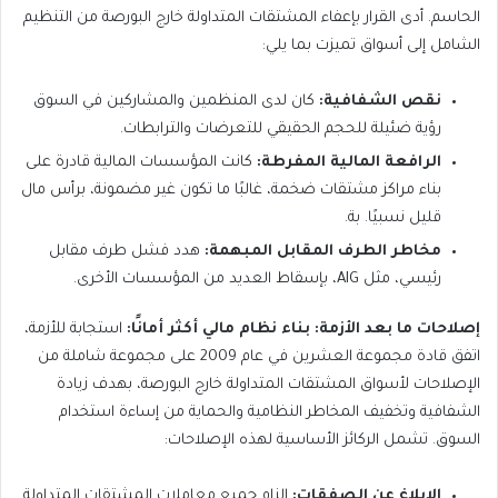
الحاسم. أدى القرار بإعفاء المشتقات المتداولة خارج البورصة من التنظيم
الشامل إلى أسواق تميزت بما يلي:
نقص الشفافية:
كان لدى المنظمين والمشاركين في السوق
رؤية ضئيلة للحجم الحقيقي للتعرضات والترابطات.
الرافعة المالية المفرطة:
كانت المؤسسات المالية قادرة على
بناء مراكز مشتقات ضخمة، غالبًا ما تكون غير مضمونة، برأس مال
قليل نسبيًا. بة.
مخاطر الطرف المقابل المبهمة:
هدد فشل طرف مقابل
رئيسي، مثل AIG، بإسقاط العديد من المؤسسات الأخرى.
إصلاحات ما بعد الأزمة: بناء نظام مالي أكثر أمانًا:
استجابة للأزمة،
اتفق قادة مجموعة العشرين في عام 2009 على مجموعة شاملة من
الإصلاحات لأسواق المشتقات المتداولة خارج البورصة، بهدف زيادة
الشفافية وتخفيف المخاطر النظامية والحماية من إساءة استخدام
السوق. تشمل الركائز الأساسية لهذه الإصلاحات:
الإبلاغ عن الصفقات:
إلزام جميع معاملات المشتقات المتداولة