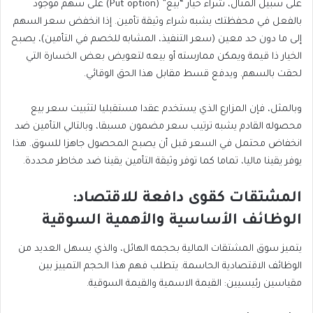
على سبيل المثال، شراء خيار “بيع” (Put option) على سهم موجود
بالفعل في محفظتك يشبه شراء وثيقة تأمين. إذا انخفض سعر السهم
إلى ما دون حد معين (سعر التنفيذ، المشابه للخصم في التأمين)، يصبح
الخيار ذا قيمة ويمكن ممارسته أو بيعه لتعويض بعض الخسارة التي
لحقت بالسهم. ويدفع قسط مقابل هذا الحق الوقائي.
وبالمثل، فإن المزارع الذي يستخدم عقدا مستقبليا لتثبيت سعر بيع
محصوله القادم يشبه ترتيب سعر مضمون مسبقا، وبالتالي التأمين ضد
انخفاض محتمل في السعر قبل أن يصبح المحصول جاهزا للسوق. هذا
يوفر يقينا ماليا، تماما كما توفر وثيقة التأمين يقينا ضد مخاطر محددة.
المشتقات كقوى دافعة للاقتصاد:
الوظائف الأساسية والأهمية السوقية
يتميز سوق المشتقات المالية بحجمه الهائل، والذي يسهل العديد من
الوظائف الاقتصادية الحاسمة. يتطلب فهم هذا الحجم التمييز بين
مقياسين رئيسيين: القيمة الاسمية والقيمة السوقية.