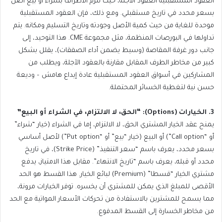
العقود المستقبلية العقود الآجلة، حيث تُلزم الأطراف بشراء أو بيع أصل
بسعر محدد في تاريخ مستقبلي. ومع ذلك، فإن العقود المستقبلية
موحدة للغاية من حيث كمية الأصل وجودته وتاريخ التسليم ومكانه. يتم
تداولها في البورصات المنظمة، مثل مجموعة CME. هذا التوحيد، إلى
جانب دور غرفة المقاصة (وسيط يضمن أداء الصفقات)، يقلل بشكل
كبير من مخاطر الطرف المقابل مقارنة بالعقود الآجلة، ويطلب من
المشاركين في أسواق العقود المستقبلية عادة إيداع هامش – وديعة
حسن نية لتغطية الخسائر المحتملة.
3. الخيارات (Options): “الحق، لا الالتزام، في الشراء أو البيع”
يمنح عقد الخيار المشتري الحق، لا الالتزام، إما في الشراء (خيار “شراء”
أو “Call option”) أو البيع (خيار “بيع” أو “Put option”) لأصل أساسي
بسعر محدد، يعرف باسم “سعر التنفيذ” (Strike Price)، في تاريخ
محدد أو قبله، يعرف باسم “تاريخ الانتهاء”. مقابل هذا الامتياز، يدفع
مشتري الخيار “قسطا” (Premium) لبائع الخيار. هذا القسط هو الحد
الأقصى للمبلغ الذي يمكن للمشتري أن يخسره. توفر الخيارات مرونة،
مما يسمح للمشترين بالاستفادة من تحركات الأسعار المواتية مع الحد
من مخاطر الخسارة إلى القسط المدفوع.