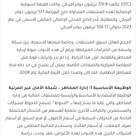
(OTC) عالميا 729.8 تريليون دولار أمريكي. وكانت القيمة السوقية
الإجمالية لهذه المشتقات المتداولة خارج البورصة 17.1 تريليون دولار
أمريكي. وللمقارنة، قُدر الناتج المحلي الإجمالي العالمي الاسمي في عام
2023 بحوالي 106.17 تريليون دولار أمريكي.
الحجم الهائل لسوق المشتقات، وخاصة قيمتها الاسمية، يبرز شبكة
واسعة من الالتزامات المترابطة. ورغم أن هذه الأدوات حيوية لإدارة
المخاطر والكفاءة، فإن هذا الترابط، إذا لم يدر بإجراءات قوية مثل
المقاصة المركزية والضمانات الكافية، يمكن أن يصبح في حد ذاته قناة
للمخاطر النظامية، كما كان واضحا خلال الأزمة المالية عام 2008.
الوظيفة الأساسية 1: إدارة المخاطر – شبكة الأمان غير المرئية
الوظيفة الاقتصادية الأساسية والرئيسية للمشتقات المالية هي إدارة
المخاطر، والتي غالبا ما يشار إليها بـ “التحوط”. يسمح التحوط للشركات
والمستثمرين والكيانات الأخرى بحماية أنفسهم من الخسائر المحتملة
الناتجة عن التحركات السلبية في أسعار الأصول، أو قيم السلع، أو أسعار
صرف العملات، أو أسعار الفائدة. وتستخدم الغالبية العظمى من
الشركات الكبرى هذه الأدوات لهذه الأغراض؛ فقد وجدت دراسة