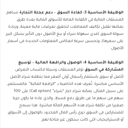
الوظيفة الأساسية 3: كفاءة السوق – دعم عجلة التجارة
تساهم
المشتقات المالية في الكفاءة العامة للأسواق المالية بعدة طرق.
يمكنها تقليل تكاليف المعاملات لتحقيق تعرضات مالية معينة، وزيادة
سيولة السوق (مدى سهولة شراء أو بيع الأصول دون التأثير بشكل كبير
على سعرها)، وتحسين سرعة انعكاس المعلومات الجديدة في أسعار
الأصول.
الوظيفة الأساسية 4: الوصول والرافعة المالية – توسيع
المشاركة في السوق
توفر المشتقات وسيلة لاكتساب التعرض
لأصل أو سوق باستثمار رأسمال أولي أصغر مما يتطلبه شراء الأصل
الأساسي مباشرة. تُعرف هذه الخاصية بـ “الرافعة المالية”. فالمستثمر،
على سبيل المثال، يمكنه شراء خيار “شراء” (Call option) على 100
سهم من سهم ما عن طريق دفع قسط، والذي عادة ما يكون جزءا
صغيرا من تكلفة شراء هذه الأسهم المائة مباشرة. هذا يسمح
للمشاركين في السوق ذوي رأس المال المحدود بالوصول إلى الأسواق
أو الاستراتيجيات التي كانت ستكون غير متاحة لهم.