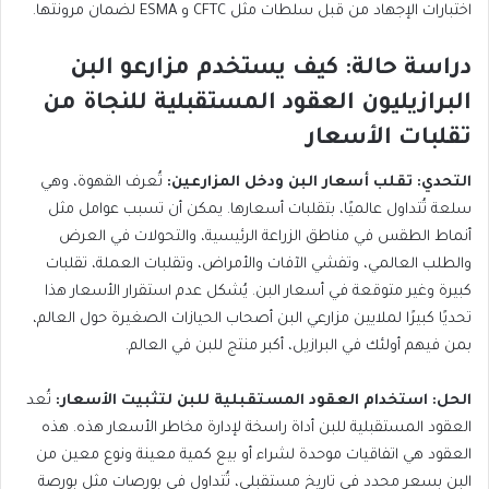
اختبارات الإجهاد من قبل سلطات مثل CFTC و ESMA لضمان مرونتها.
دراسة حالة: كيف يستخدم مزارعو البن
البرازيليون العقود المستقبلية للنجاة من
تقلبات الأسعار
التحدي: تقلب أسعار البن ودخل المزارعين:
تُعرف القهوة، وهي
سلعة تُتداول عالميًا، بتقلبات أسعارها. يمكن أن تسبب عوامل مثل
أنماط الطقس في مناطق الزراعة الرئيسية، والتحولات في العرض
والطلب العالمي، وتفشي الآفات والأمراض، وتقلبات العملة، تقلبات
كبيرة وغير متوقعة في أسعار البن. يُشكل عدم استقرار الأسعار هذا
تحديًا كبيرًا لملايين مزارعي البن أصحاب الحيازات الصغيرة حول العالم،
بمن فيهم أولئك في البرازيل، أكبر منتج للبن في العالم.
الحل: استخدام العقود المستقبلية للبن لتثبيت الأسعار:
تُعد
العقود المستقبلية للبن أداة راسخة لإدارة مخاطر الأسعار هذه. هذه
العقود هي اتفاقيات موحدة لشراء أو بيع كمية معينة ونوع معين من
البن بسعر محدد في تاريخ مستقبلي، تُتداول في بورصات مثل بورصة