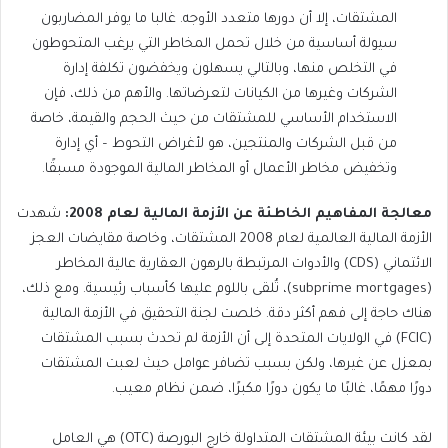
المشتقات، إلا أن دورها متعدد الأوجه. غالبا ما يوفر المضاربون
سيولة أساسية من خلال تحمل المخاطر التي يرغب المتحوطون
في التخلص منها، وبالتالي يسهلون ويخفضون تكلفة إدارة
الشركات وغيرها من الكيانات لتعرضاتها. والأهم من ذلك، فإن
الاستخدام الأساسي للمشتقات من حيث الحجم والقيمة، خاصة
من قبل الشركات والمنتجين، هو لأغراض التحوط – أي إدارة
وتخفيض مخاطر الأعمال أو المخاطر المالية الموجودة مسبقًا.
معالجة المفاهيم الخاطئة عن الأزمة المالية لعام 2008:
شهدت
الأزمة المالية العالمية لعام 2008 المشتقات، وخاصة مقايضات العجز
الائتماني (CDS) والأدوات المرتبطة بالرهون العقارية عالية المخاطر
(subprime mortgages)، تُلقى باللوم عليها كأسباب رئيسية. ومع ذلك،
هناك حاجة إلى فهم أكثر دقة. خلصت لجنة التحقيق في الأزمة المالية
(FCIC) في الولايات المتحدة إلى أن الأزمة لم تحدث بسبب المشتقات
بمعزل عن غيرها، ولكن بسبب تضافر عوامل حيث لعبت المشتقات
دورًا مهمًا، غالبًا ما يكون دورًا مكبرًا، ضمن نظام معيب.
لقد كانت بيئة المشتقات المتداولة خارج البورصة (OTC) هي العامل