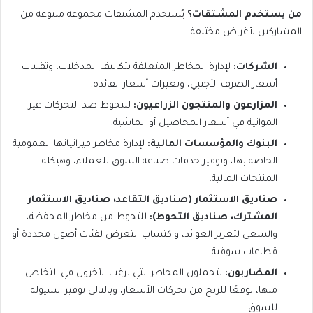
من يستخدم المشتقات؟
يُستخدم المشتقات مجموعة متنوعة من
المشاركين لأغراض مختلفة:
الشركات:
لإدارة المخاطر المتعلقة بتكاليف المدخلات، وتقلبات
أسعار الصرف الأجنبي، وتغيرات أسعار الفائدة.
المزارعون والمنتجون الزراعيون:
للتحوط ضد التحركات غير
المواتية في أسعار المحاصيل أو الماشية.
البنوك والمؤسسات المالية:
لإدارة مخاطر ميزانياتها العمومية
الخاصة بها، وتوفير خدمات صناعة السوق للعملاء، وهيكلة
المنتجات المالية.
صناديق الاستثمار (صناديق التقاعد، صناديق الاستثمار
المشترك، صناديق التحوط):
للتحوط من مخاطر المحفظة،
والسعي لتعزيز العوائد، واكتساب التعرض لفئات أصول محددة أو
قطاعات سوقية.
المضاربون:
يتحملون المخاطر التي يرغب الآخرون في التخلص
منها، توقعًا للربح من تحركات الأسعار، وبالتالي توفير السيولة
للسوق.