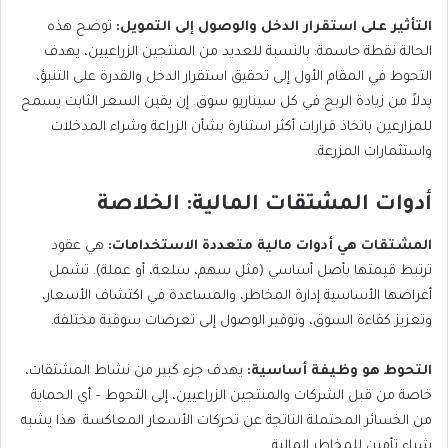
التأثير على استقرار الدخل والوصول إلى التمويل:
توضح هذه
الحالة نقطة حاسمة: بالنسبة للعديد من المنتجين الزراعيين، يهدف
التحوط في المقام الأول إلى تحقيق استقرار الدخل والقدرة على التنبؤ،
بدلاً من زيادة الربح في كل سيناريو سوق. إن يقين السعر الثابت يسمح
للمزارعين باتخاذ قرارات أكثر استنارة بشأن الزراعة وشراء المدخلات
واستثمارات المزرعة.
أدوات المشتقات المالية: الخلاصة
المشتقات هي أدوات مالية متعددة الاستخدامات:
هي عقود
ترتبط قيمتها بأصل أساسي (مثل سهم، سلعة، أو عملة). تشمل
أغراضها الأساسية إدارة المخاطر، والمساعدة في اكتشاف الأسعار،
وتعزيز كفاءة السوق، وتوفير الوصول إلى تعرضات سوقية مختلفة.
التحوط هو وظيفة أساسية:
يهدف جزء كبير من نشاط المشتقات،
خاصة من قبل الشركات والمنتجين الزراعيين، إلى التحوط – أي الحماية
من الخسائر المحتملة الناتجة عن تحركات الأسعار المعاكسة. هذا يشبه
شراء تأمين للمخاطر المالية.