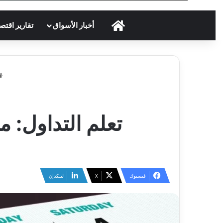
الرئيسية
أخبار الأسواق
تقارير اقتص
تعلم التداول: م
فيسبوك
‫X
لينكدإن