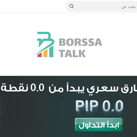
 الدخول
بحث
عن