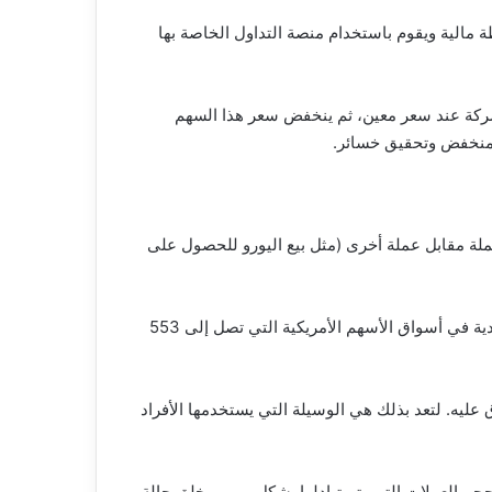
مالية ويقوم باستخدام منصة التداول الخاصة بها
شركة عند سعر معين، ثم ينخفض سعر هذا السهم
المنخفض وتحقيق خسائر.
ملة مقابل عملة أخرى (مثل بيع اليورو للحصول على
سوق الفوركس هو أكبر أسواق التداول في العالمي بسيولة نقدية يومية تصل إلى 7.5 تريليون دولار يومياً مقارنة مع السيولة النقدية في أسواق الأسهم الأمريكية التي تصل إلى 553
ليه. لتعد بذلك هي الوسيلة التي يستخدمها الأفراد
حجم العملات التي يتم تبادلها بشكل يومي يخلق حالة