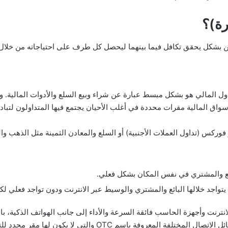
رة)؟
ين بشكل يحقق تكافل فيما بينهما ليحصل كل طرف على احتياجاته من خلال
اول المالي هو بشكل مبسط عبارة عن شراء وبيع السلع والأدوات المالية. ول
أسواق المالية مقرات محددة في أغلب الأحيان يجتمع فيها المتداولون لتبا
وركس (تداول العملات الأجنبية) أو السلع والمعادن الثمينة مثل الذهب وا
ائع والمشتري في نفس المكان بشكل فعلي.
يتواجد خلالها البائع والمشتري والوسيط عبر الانترنت ودون تواجد فعلي لك
نترنت وأجهزة الحاسب فائقة السرعة والأداء إلى جانب الهواتف الذكية، بالإ
عروفة باسم OTC والتي لا يكون لها مقر محدد للتداول.