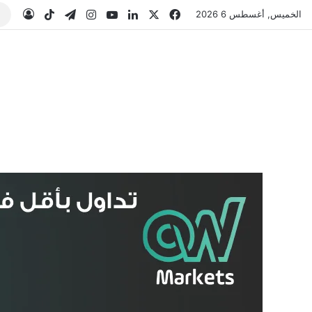
‫X
فيسبوك
لينكدإن
‫YouTube
انستقرام
تيلقرام
‫TikTok
تسجيل
الخميس, أغسطس 6 2026