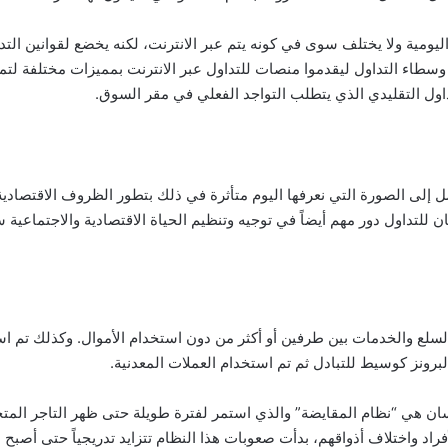
ا اليومية ولا يختلف سوى في كونه يتم عبر الانترنت، لكنه يخضع لقوانين الت
وسطاء التداول ليقدموا منصات للتداول عبر الانترنت بمميزات مختلفة لتمك
داول التقليدي الذي يتطلب التواجد الفعلي في مقر السوق.
 إلى الصورة التي نعرفها اليوم متأثرة في ذلك بتطور الظروف الاقتصادية 
 للتداول دور مهم أيضاً في توجيه وتنظيم الحياة الاقتصادية والاجتماعية
لسلع والخدمات بين طرفين أو أكثر من دون استخدام الأموال. وكذلك تم اس
برونز كوسيط للتبادل ثم تم استخدام العملات المعدنية.
سان هي “نظام المقايضة” والذي استمر لفترة طويلة حتى ظهر التاجر المت
أفراد واختلاف أذواقهم، بدأت صعوبات هذا النظام تتزايد تدريجياً حتى أص