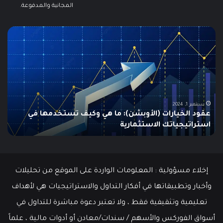
المجانية والمدفوعة.
ما
ما
هو
هو
الـ
مؤ
Swing
الس
Trading؟
وكي
دليلك
يتم
الشامل
است
للمبتدئين
في
الت
يونيو 10, 2025
ما هو الـ Swing Trading؟ دليلك الشامل للمبتدئين
م
إخلاء مسؤولية : المعلومات الواردة على الموقع من تحليلات
وأخبار وتطبيقاتها في أفكار التداول والاستراتيجيات هي لأهداف
تعليمية وتثقيفية فقط ، ولا تعتبر دعوة مباشرة للتداول في
أسواق الفوركس والأسهم / سندات/معادن أو أدوات مالية ، علماً