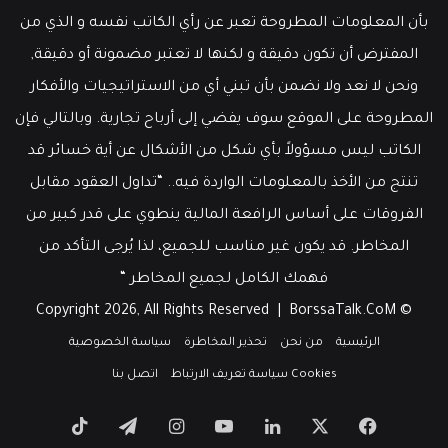
بأن المعلومات المطروحة تعبر عن رأي الكاتب نفسه و الذي من
المفترض أن تكون دقيقة و لكنها لا تعتبر مضمونة أو دقيقة,
ونحن لا نعد ولا نضمن بأن تبني أي من الاستراتيجيات والأفكار
المطروحة على الموقع سوف يفضي إلى أرباح تجارية. وبالتالي فإن
الكاتب ليس مسؤولاً بأي شكل من الأشكال عن أية خسائر قد
تنتج من الأخذ بالمعلومات الواردة فيه.. “تداول العقود مقابل
الفروقات على أساس الرافعة المالية ينطوي على قدر كبير من
المخاطر. قد يكون غير مناسب للجميع، لذا يُرجى التأكد من
فهمك الكامل لجميع المخاطر “
BorssaTalk.CoM
© Copyright 2026, All Rights Reserved |
الرئيسية
من نحن
تحذير المخاطرة
سياسة الخصوصية
Cookies سياسة تعريف الارتباط
اتصل بنا
‫X
فيسبوك
لينكدإن
‫YouTube
انستقرام
تيلقرام
‫TikTok