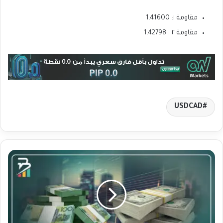
مقاومة ١: 1.41600
مقاومة ٢ : 1.42798
USDCAD
ت
ح
ل
ي
ل
ي
و