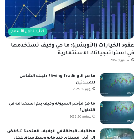
تعليم تداول الأسهم
عقود الخيارات (الأوبشن): ما هي وكيف تستخدمها
في استراتيجياتك الاستثمارية
سبتمبر 1, 2024
ما هو الـ Swing Trading؟ دليلك الشامل
للمبتدئين
يونيو 10, 2025
ما هو مؤشر السيولة وكيف يتم استخدامه في
التداول؟
سبتمبر 20, 2025
مطالبات البطالة في الولايات المتحدة تنخفض
إلى أدنى مستوى منذ مايو وسط سوق عمل