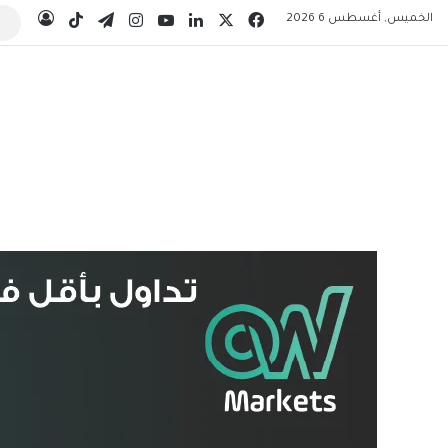
‫X
فيسبوك
لينكدإن
‫YouTube
انستقرام
تيلقرام
‫TikTok
الخميس, أغسطس 6 2026
تسجيل