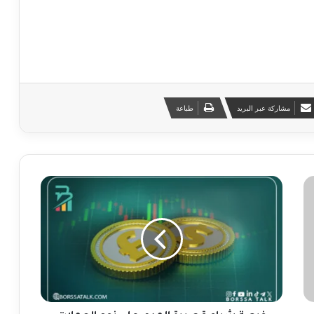
مشاركة عبر البريد
طباعة
ف
ر
ص
ة
ش
ر
ا
ء
ق