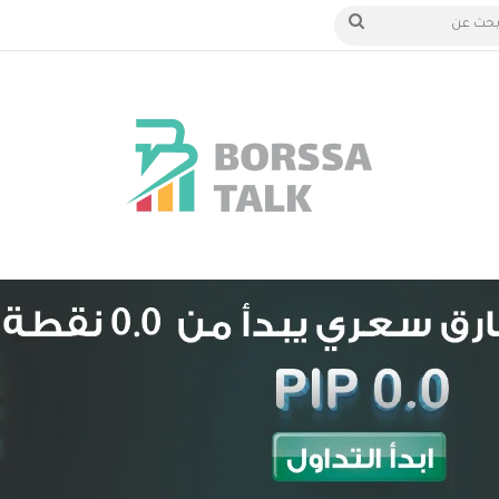
 الدخول
بحث
عن