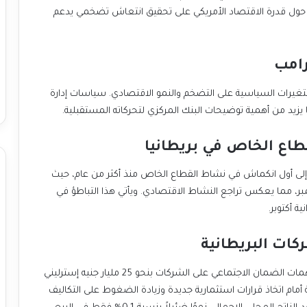
بر حول قدرة الاقتصاد الأمريكي على تحقيق انتعاش تضخمي يدعم
رامب
 التغيرات السياسية على التضخم والنمو الاقتصادي. سياسات إدارة
زيد من أهمية توضيحات البنك المركزي لتحركاته المستقبلية.
قطاع الخاص في بريطانيا
ت إلى أول انكماش في نشاط القطاع الخاص منذ أكثر من عام، حيث
تريات إلى 49.9 نقطة في نوفمبر، مما يعكس تراجع النشاط الاقتصادي. ويأتي هذا التباطؤ في
ة أكتوبر.
كات البريطانية
إحدى أبرز السياسات في الميزانية الجديدة هي زيادة مساهمات الضمان الاجتماعي على الشركات بنحو 25 مليار جنيه إسترليني
أمام اتخاذ قرارات استثمارية جديدة وزيادة الضغوط على التكاليف