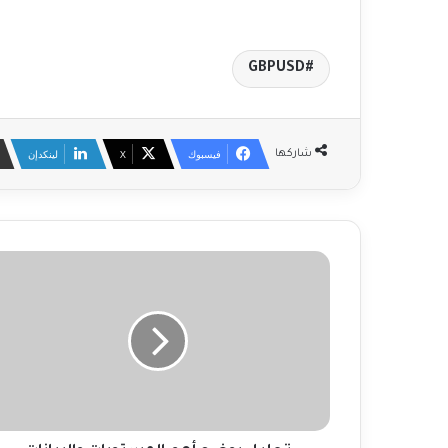
GBPUSD
فيسبوك
‫X
لينكدإن
شاركها
ت
ح
ل
ي
ل
ي
و
ض
ح