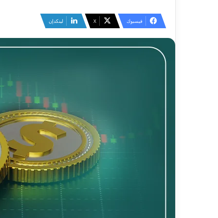
فيسبوك
‫X
لينكدإن