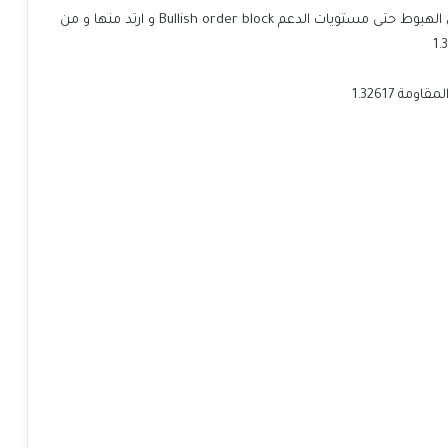
تشير التحركات في زوج GBP/USD في الاسبوع الماضي الى الهبوط حتى مستويات الدعم Bullish order block و ارتد منها و من
ة 1.32617