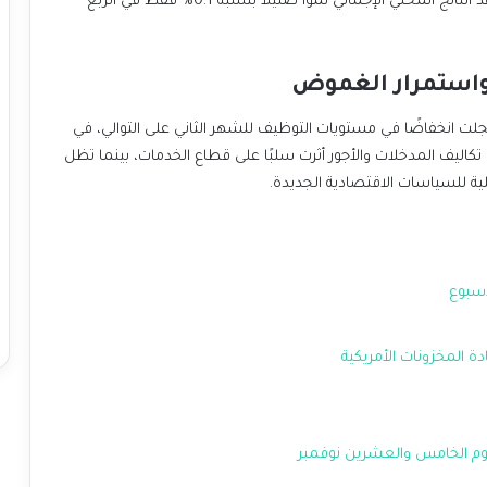
التشغيلية. كما أظهرت البيانات تباطؤ الاقتصاد، حيث شهد الناتج المحلي الإجمالي نموًا ضئيلاً بنسبة 0.1% فقط في الربع
 واستمرار الغموض
انخفاضًا في مستويات التوظيف للشهر الثاني على التوالي، في
 تكاليف المدخلات والأجور أثرت سلبًا على قطاع الخدمات، بينما تظل
ة للسياسات الاقتصادية الجديدة.
أسبوع
ة المخزونات الأمريكية