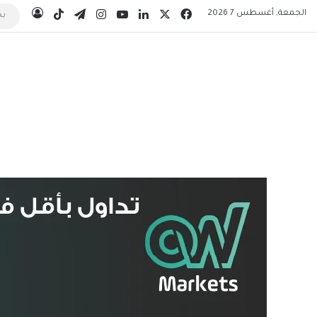
‫X
فيسبوك
لينكدإن
‫YouTube
انستقرام
تيلقرام
‫TikTok
الجمعة, أغسطس 7 2026
تسجيل 