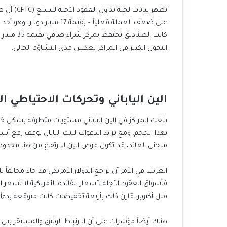
تظهر بيانا
على ضعف العملة فعلياً – بقيم
كانت الصنا
التحول الكبير في المراكز يعكس مدى التشاؤم الحالي.
الين الياباني وتحركات الاحتياطي ا
بلغت المراكز في الين الياباني مستويات متطرفة بشكل خاص
بهذا الحجم. ومع تزايد الدعوات لبنك اليابان لوقف رفع أ
منحنى العائد، قد تكون فرص الين للارتفاع من هنا محدود
الغريب في الأمر أن تراجع الدولار الأمريكي قد جاء مخالفاً 
فأسواق العقود الآجلة لأسعار الفائدة الأمريكية لا تسعر
قبل أكتوبر. قارن ذلك بأربعة تخفيضات كانت متوقعة بدء
هناك أيضاً مؤشرات على أن الارتباط الوثيق والمستقر بين ا