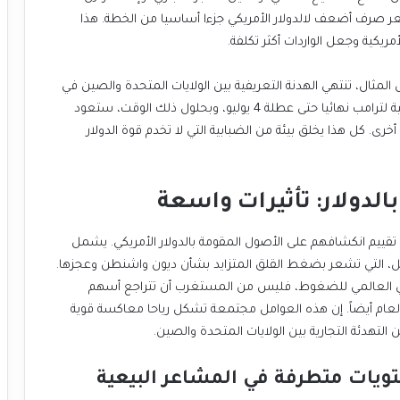
سعر صرف أضعف لالدولار الأمريكي جزءا أساسيا من الخطة. هذا
ريكية وجعل الواردات أكثر تكلفة.
ثال، تنتهي الهدنة التعريفية بين الولايات المتحدة والصين في
9 يوليو، وقد لا يتم إقرار مشروع قانون التخفيضات الضريبية لترامب نهائيا حتى عطلة 4 يوليو، وبحلول ذلك الوقت، ستعود
. كل هذا يخلق بيئة من الضبابية التي لا تخدم قوة الدولار
الدولار: تأثيرات واسعة
 تقييم انكشافهم على الأصول المقومة بالدولار الأمريكي. يشمل
أجل، التي تشعر بضغط القلق المتزايد بشأن ديون واشنطن وعجزها.
اطي العالمي للضغوط، فليس من المستغرب أن تتراجع أسهم
 العام أيضاً. إن هذه العوامل مجتمعة تشكل رياحا معاكسة قوية
ن التهدئة التجارية بين الولايات المتحدة والصين.
يات متطرفة في المشاعر البيعية