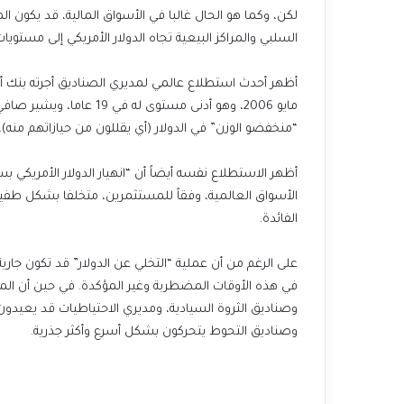
لكن، وكما هو الحال غالبا في الأسواق المالية، قد يكون 
السلبي والمراكز البيعية تجاه الدولار الأمريكي إلى مست
أظهر أحدث استطلاع عالمي لمديري الصناديق أجرته بنك أوف
“منخفضو الوزن” في الدولار (أي يقللون من حيازاتهم منه).
أظهر الاستطلاع نفسه أيضاً أن “انهيار الدولار الأمريكي ب
الأسواق العالمية، وفقاً للمستثمرين، متخلفا بشكل طفي
الفائدة.
على الرغم من أن عملية “التخلي عن الدولار” قد تكون جار
في هذه الأوقات المضطربة وغير المؤكدة. في حين أن المس
وصناديق الثروة السيادية، ومديري الاحتياطيات قد يعيد
وصناديق التحوط يتحركون بشكل أسرع وأكثر جذرية.