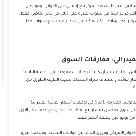
ت لجنة تداول العقود الآجلة للسلع (CFTC) أن صناديق التحوط تحتفظ بمركز بيع إجمالي على الدولار – وهو رهان
ة 17 مليار دولار، وهو أحد أكبر مراكز البيع في سنوات. علاوة على ذلك، في يناير الماضي فقط،
ديق تحتفظ بمركز شراء صافي بقيمة 35 مليار دولار، وهو رهانها الأكثر تفاؤلاً على الدولار منذ تسع سنوات. هذا
لفيدرالي: مفارقات السوق
 – فلم يسبق أن كانت الرهانات الصعودية على العملة اليابانية
سعار الفائدة واستئناف شراء السندات لتثبيت الطرف الطويل من
ة.
للتحولات الصارمة الأخيرة في توقعات أسعار الفائدة الفيدرالية.
 الآن سوى خفضين بمقدار ربع نقطة هذا العام، مع عدم قدوم الأول
اً من يونيو قبل بضعة أشهر فقط.
لدولار الأمريكي وفروق العائد بين الولايات المتحدة ومنطقة اليورو