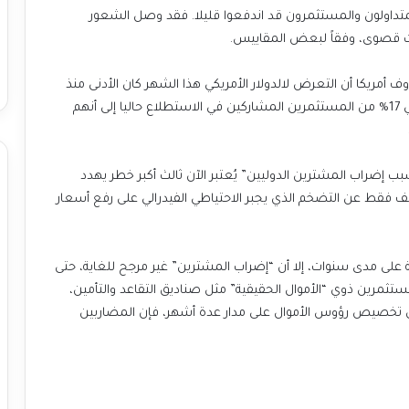
المتداولون والمستثمرون قد اندفعوا قليلا. فقد وصل الشعور
ويات قصوى، وفقاً لبعض المقاييس.
 أمريكا أن التعرض لالدولار الأمريكي هذا الشهر كان الأدنى منذ
مايو 2006، وهو أدنى مستوى له في 19 عاما، ويشير صافي 17% من المستثمرين المشاركين في الاستطلاع حاليا إلى أنهم
سبب إضراب المشترين الدوليين” يُعتبر الآن ثالث أكبر خطر يهدد
ف فقط عن التضخم الذي يجبر الاحتياطي الفيدرالي على رفع أسعار
ية على مدى سنوات، إلا أن “إضراب المشترين” غير مرجح للغاية، حتى
تثمرين ذوي “الأموال الحقيقية” مثل صناديق التقاعد والتأمين،
ون تخصيص رؤوس الأموال على مدار عدة أشهر، فإن المضاربين