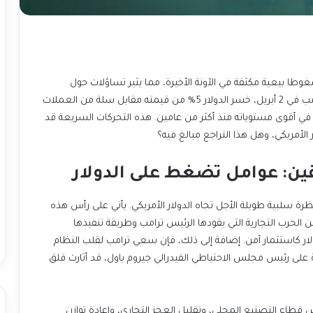
 ضغوطا بيعية مكثفة في الآونة الأخيرة، مما يثير تساؤلات حول
مستقبله. فمنذ “يوم التحرير” لتعريفات الرئيس دونالد ترامب في 2 أبريل، خسر الدولار 5% من قيمته مقابل سلة من العملات
ناير، عندما كان في أقوى مستوياته منذ أكثر من عامين. هذه التحركات السريعة قد
الأمريكي، وهل هذا التراجع مبالغ فيه؟
قين: عوامل تضغط على الدولار
ظرة سلبية طويلة الأجل تجاه الدولار الأمريكي. يأتي على رأس هذه
 الحرب التجارية التي يقودها الرئيس ترامب وطريقة تنفيذها
لار كاستثمار آمن. إضافة إلى ذلك، فإن سعي ترامب لقلب النظام
8 عاما، وهجماته المتكررة على رئيس مجلس الاحتياطي الفيدرالي جيروم باول، قد أثارت قلق
قطاع التصنيع المحلي، وتقليل العجز التجاري، وإعادة توازن