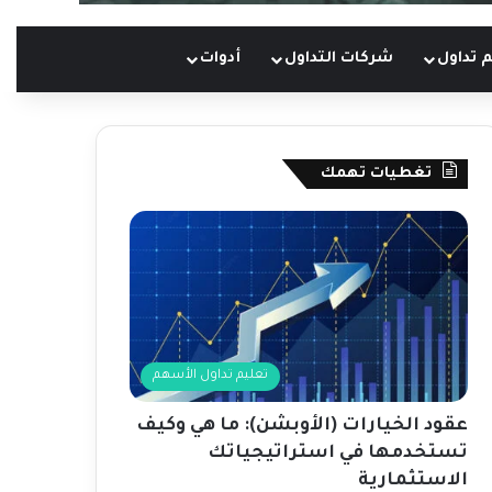
 تداول
شركات التداول
أدوات
تغطيات تهمك
تعليم تداول الأسهم
عقود الخيارات (الأوبشن): ما هي وكيف
تستخدمها في استراتيجياتك
الاستثمارية