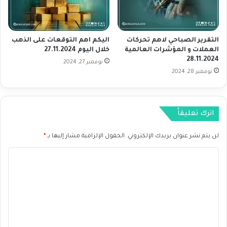
ر
ط
ف
ت
ع
ز
التقرير الصباحي لاهم تحركات
اليكم اهم التوقعات على الذهب
ا
ا
العملات و المؤشرات العالمية
خلال اليوم 27.11.2024
ل
ي
28.11.2024
ف
نوفمبر 27, 2024
د
نوفمبر 28, 2024
ا
ا
ئ
ل
د
ت
ة
و
اترك تعليقاً
ا
ق
ل
ع
لن يتم نشر عنوان بريدك الإلكتروني.
الحقول الإلزامية مشار إليها بـ
*
ي
ا
ا
ت
ا
ب
ع
ا
ل
ل
ن
ى
ت
ي
ر
ع
ة
ف
ع
ل
أ