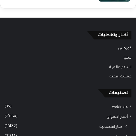
أخبار وتغطيات
فوركس
سلع
أسهم عالمية
عملات رقمية
تصنيفات
(35)
webinars
(7٬084)
أخبار الأسواق
(1٬482)
اخبار اقتصادية