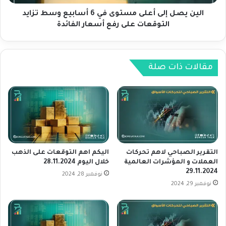
و
ل
س
ى
الين يصل إلى أعلى مستوى في 6 أسابيع وسط تزايد
ط
أ
التوقعات على رفع أسعار الفائدة
ت
ع
ر
ل
ا
ى
ج
م
مقالات ذات صلة
ع
س
ا
ت
ل
و
د
ى
و
ف
ل
ي
ا
6
ر
أ
التقرير الصباحي لاهم تحركات
اليكم اهم التوقعات على الذهب
و
س
العملات و المؤشرات العالمية
خلال اليوم 28.11.2024
ت
29.11.2024
ا
نوفمبر 28, 2024
و
ب
نوفمبر 29, 2024
ق
ي
ع
ع
ا
و
ت
س