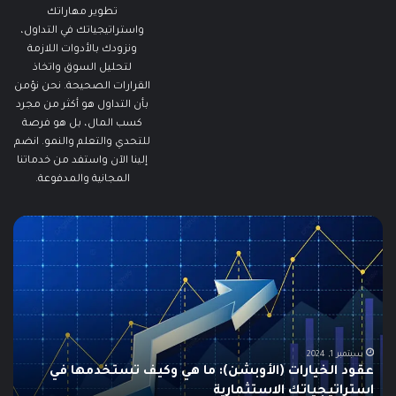
تطوير مهاراتك
واستراتيجياتك في التداول،
ونزودك بالأدوات اللازمة
لتحليل السوق واتخاذ
القرارات الصحيحة. نحن نؤمن
بأن التداول هو أكثر من مجرد
كسب المال، بل هو فرصة
للتحدي والتعلم والنمو. انضم
إلينا الآن واستفد من خدماتنا
المجانية والمدفوعة.
ما
ما
هو
هو
الـ
مؤ
Swing
الس
Trading؟
وكي
دليلك
يتم
الشامل
است
للمبتدئين
في
الت
يونيو 10, 2025
ما هو الـ Swing Trading؟ دليلك الشامل للمبتدئين
م