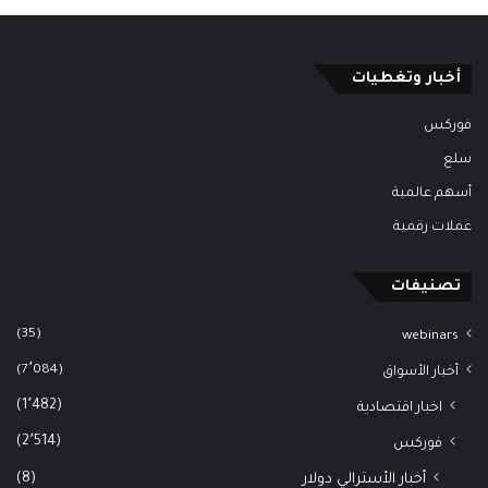
أخبار وتغطيات
فوركس
سلع
أسهم عالمية
عملات رقمية
تصنيفات
(35)
webinars
(7٬084)
أخبار الأسواق
(1٬482)
اخبار اقتصادية
(2٬514)
فوركس
(8)
أخبار الأسترالي دولار