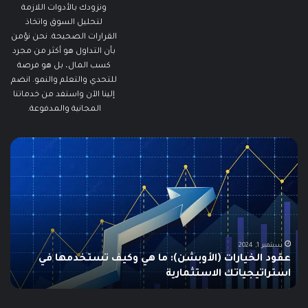
ونزودك بالأدوات اللازمة
لتحليل السوق واتخاذ
القرارات الصحيحة. نحن نؤمن
بأن التداول هو أكثر من مجرد
كسب المال، بل هو فرصة
للتحدي والتعلم والنمو. انضم
إلينا الآن واستفد من خدماتنا
المجانية والمدفوعة.
ما
ما
هو
هو
الـ
مؤ
Swing
الس
Trading؟
وكي
دليلك
يتم
الشامل
است
للمبتدئين
في
الت
يونيو 10, 2025
ما هو الـ Swing Trading؟ دليلك الشامل للمبتدئين
م