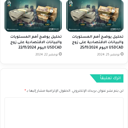
ة
ن
ع
ا
ل
ت
ى
ا
ز
ل
و
ا
تحليل يوضح أهم المستويات
تحليل يوضح أهم المستويات
ج
ق
والبيانات الاقتصادية على زوج
والبيانات الاقتصادية على زوج
A
ت
USDCAD اليوم 25/11/2024
USDCAD اليوم 22/11/2024
U
ص
نوفمبر 25, 2024
نوفمبر 22, 2024
D
ا
U
د
S
ي
D
ة
اترك تعليقاً
ا
ع
ل
ل
لن يتم نشر عنوان بريدك الإلكتروني.
الحقول الإلزامية مشار إليها بـ
*
ي
ى
و
ز
ا
م
و
2
ج
ل
5
N
ت
/
Z
ع
1