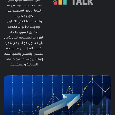
التي اكتسبها فريق عمل
متخصص ومحترف في هذا
المجال. نحن نساعدك على
تطوير مهاراتك
واستراتيجياتك في التداول،
ونزودك بالأدوات اللازمة
لتحليل السوق واتخاذ
القرارات الصحيحة. نحن نؤمن
بأن التداول هو أكثر من مجرد
كسب المال، بل هو فرصة
للتحدي والتعلم والنمو. انضم
إلينا الآن واستفد من خدماتنا
المجانية والمدفوعة.
ما
ما
هو
هو
الـ
مؤ
Swing
الس
Trading؟
وكي
دليلك
يتم
الشامل
است