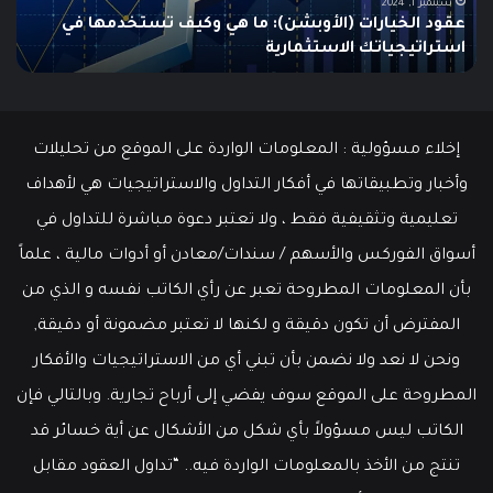
للمبتدئين
في
الت
يونيو 10, 2025
ما هو الـ Swing Trading؟ دليلك الشامل للمبتدئين
م
إخلاء مسؤولية : المعلومات الواردة على الموقع من تحليلات
وأخبار وتطبيقاتها في أفكار التداول والاستراتيجيات هي لأهداف
تعليمية وتثقيفية فقط ، ولا تعتبر دعوة مباشرة للتداول في
أسواق الفوركس والأسهم / سندات/معادن أو أدوات مالية ، علماً
بأن المعلومات المطروحة تعبر عن رأي الكاتب نفسه و الذي من
المفترض أن تكون دقيقة و لكنها لا تعتبر مضمونة أو دقيقة,
ونحن لا نعد ولا نضمن بأن تبني أي من الاستراتيجيات والأفكار
المطروحة على الموقع سوف يفضي إلى أرباح تجارية. وبالتالي فإن
الكاتب ليس مسؤولاً بأي شكل من الأشكال عن أية خسائر قد
تنتج من الأخذ بالمعلومات الواردة فيه.. “تداول العقود مقابل