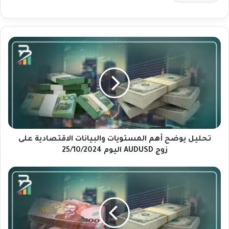
ت
ح
ل
ي
ل
ي
و
ض
ح
أ
تحليل يوضح أهم المستويات والبيانات الاقتصادية على
ه
زوج AUDUSD اليوم 25/10/2024
م
ا
ت
ل
ح
م
ل
س
ي
ت
ل
و
ي