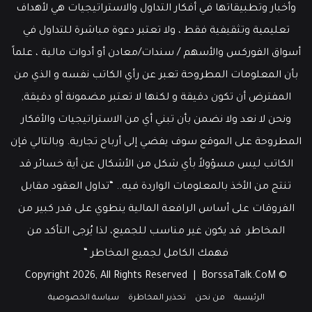
وأخبار وتطبيقاتها في أفكار التداول والاستراتيجيات هي لأهداف
تعليمية وتثقيفية فقط ، ولا تعتبر دعوة مباشرة للتداول في
أسواق الفوركس والأسهم / سندات/معادن أو أدوات مالية ، علماً
بأن المعلومات المطروحة تعبر عن رأي الكاتب نفسه و الذي من
المفترض أن تكون دقيقة و لكنها لا تعتبر مضمونة أو دقيقة,
ونحن لا نعد ولا نضمن بأن تبني أي من الاستراتيجيات والأفكار
المطروحة على الموقع سوف يفضي إلى أرباح تجارية. وبالتالي فإن
الكاتب ليس مسؤولاً بأي شكل من الأشكال عن أية خسائر قد
تنتج من الأخذ بالمعلومات الواردة فيه.. “تداول العقود مقابل
الفروقات على أساس الرافعة المالية ينطوي على قدر كبير من
المخاطر. قد يكون غير مناسب للجميع، لذا يُرجى التأكد من
فهمك الكامل لجميع المخاطر “
BorssaTalk.CoM
© Copyright 2026, All Rights Reserved |
الرئيسية
من نحن
تحذير المخاطرة
سياسة الخصوصية