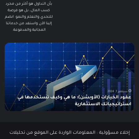
بأن التداول هو أكثر من مجرد
كسب المال، بل هو فرصة
للتحدي والتعلم والنمو. انضم
إلينا الآن واستفد من خدماتنا
المجانية والمدفوعة.
ما
ما
هو
هو
الـ
مؤ
Swing
الس
Trading؟
وكي
دليلك
يتم
الشامل
است
للمبتدئين
في
الت
يونيو 10, 2025
ما هو الـ Swing Trading؟ دليلك الشامل للمبتدئين
م
إخلاء مسؤولية : المعلومات الواردة على الموقع من تحليلات