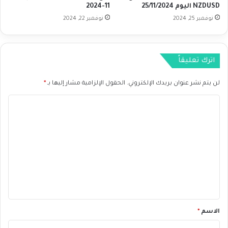
NZDUSD اليوم 25/11/2024
11-2024
S
ص
نوفمبر 25, 2024
نوفمبر 22, 2024
D
ا
C
د
A
ي
D
ة
اترك تعليقاً
ا
ع
ل
ل
لن يتم نشر عنوان بريدك الإلكتروني.
الحقول الإلزامية مشار إليها بـ
*
ي
ى
و
ز
ا
م
و
2
ج
ل
3
G
ت
/
B
ع
1
P
0
C
ل
/
A
ي
2
D
0
ا
ق
2
ل
*
الاسم
*
4
ي
و