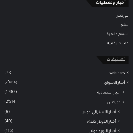
أخبار وتغطيات
فوركس
سلع
أسهم عالمية
عملات رقمية
تصنيفات
(35)
webinars
(7٬084)
أخبار الأسواق
(1٬482)
اخبار اقتصادية
(2٬514)
فوركس
(8)
أخبار الأسترالي دولار
(40)
أخبار الدولار كندي
(115)
أخبار اليورو دولار