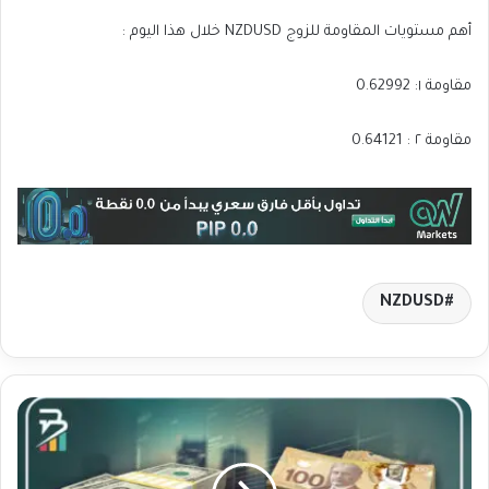
أهم مستويات المقاومة للزوج NZDUSD خلال هذا اليوم :
مقاومة ١: 0.62992
مقاومة ٢ : 0.64121
NZDUSD
ت
ح
ل
ي