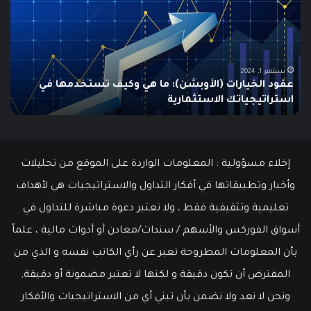
الولايات
ing
المتحدة
تنخفض
دلي
إلى
الش
أدنى
للم
سبتمبر 19, 2024
مطالبات البطالة في الولايات المتحدة تنخفض إلى أدنى
مستوى
مستوى منذ مايو وسط سوق عمل قوي
ما هو
منذ
مايو
وسط
سوق
عمل
إخلاء مسؤولية : المعلومات الواردة على الموقع من تحليلات
قوي
وأخبار وتطبيقاتها في أفكار التداول والاستراتيجيات هي لأهداف
تعليمية وتثقيفية فقط ، ولا تعتبر دعوة مباشرة للتداول في
أسواق الفوركس والأسهم / سندات/معادن أو أدوات مالية ، علماً
بأن المعلومات المطروحة تعبر عن رأي الكاتب نفسه و الذي من
المفترض أن تكون دقيقة و لكنها لا تعتبر مضمونة أو دقيقة,
ونحن لا نعد ولا نضمن بأن تبني أي من الاستراتيجيات والأفكار