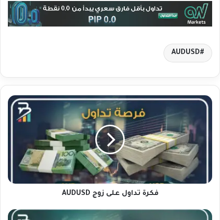
AUDUSD
ف
ك
ر
ة
ت
د
ا
و
ل
ع
فكرة تداول على زوج AUDUSD
ل
ى
ت