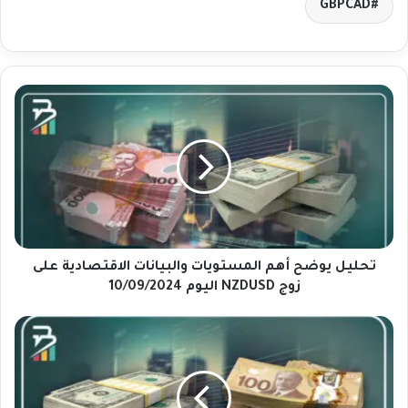
GBPCAD
ت
ح
ل
ي
ل
ي
و
ض
ح
أ
تحليل يوضح أهم المستويات والبيانات الاقتصادية على
ه
زوج NZDUSD اليوم 10/09/2024
م
ا
ف
ل
ر
م
ص
س
ة
ت
ش