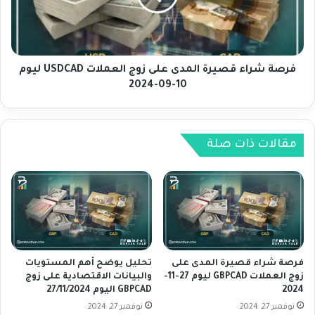
و
ر
ي
ا
ا
ء
ت
ق
و
ص
فرصة شراء قصيرة المدى على زوج العملات USDCAD ليوم
ا
ي
10-09-2024
ل
ر
ب
ة
ي
ا
ا
ل
مقالات ذات صلة
ن
م
ا
د
ت
ى
ا
ع
ل
ل
ا
ى
ق
ز
ت
و
فرصة شراء قصيرة المدى على
تحليل يوضح أهم المستويات
ص
ج
زوج العملات GBPCAD ليوم 27-11-
والبيانات الاقتصادية على زوج
ا
2024
GBPCAD اليوم 27/11/2024
ا
د
ل
نوفمبر 27, 2024
نوفمبر 27, 2024