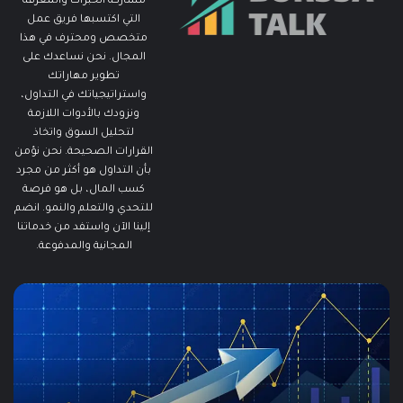
مشاركة الخبرات والمعرفة
التي اكتسبها فريق عمل
متخصص ومحترف في هذا
المجال. نحن نساعدك على
تطوير مهاراتك
واستراتيجياتك في التداول،
ونزودك بالأدوات اللازمة
لتحليل السوق واتخاذ
القرارات الصحيحة. نحن نؤمن
بأن التداول هو أكثر من مجرد
كسب المال، بل هو فرصة
للتحدي والتعلم والنمو. انضم
إلينا الآن واستفد من خدماتنا
المجانية والمدفوعة.
مطالبات
ما
البطالة
هو
في
الـ
الولايات
ing
المتحدة
تنخفض
دلي