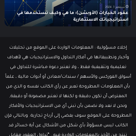
إلى
الش
أدنى
للم
سبتمبر 19, 2024
مطالبات البطالة في الولايات المتحدة تنخفض إلى أدنى
مستوى
مستوى منذ مايو وسط سوق عمل قوي
ما هو
منذ
مايو
وسط
سوق
عمل
إخلاء مسؤولية : المعلومات الواردة على الموقع من تحليلات
قوي
وأخبار وتطبيقاتها في أفكار التداول والاستراتيجيات هي لأهداف
تعليمية وتثقيفية فقط ، ولا تعتبر دعوة مباشرة للتداول في
أسواق الفوركس والأسهم / سندات/معادن أو أدوات مالية ، علماً
بأن المعلومات المطروحة تعبر عن رأي الكاتب نفسه و الذي من
المفترض أن تكون دقيقة و لكنها لا تعتبر مضمونة أو دقيقة,
ونحن لا نعد ولا نضمن بأن تبني أي من الاستراتيجيات والأفكار
المطروحة على الموقع سوف يفضي إلى أرباح تجارية. وبالتالي فإن
الكاتب ليس مسؤولاً بأي شكل من الأشكال عن أية خسائر قد
تنتج من الأخذ بالمعلومات الواردة فيه.. “تداول العقود مقابل