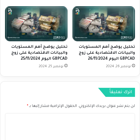
ي
ع
ة
م
ع
ل
ل
ا
ى
ت
ز
U
و
S
تحليل يوضح أهم المستويات
تحليل يوضح أهم المستويات
ج
D
والبيانات الاقتصادية على زوج
والبيانات الاقتصادية على زوج
N
C
GBPCAD اليوم 26/11/2024
GBPCAD اليوم 25/11/2024
Z
A
نوفمبر 26, 2024
نوفمبر 25, 2024
D
D
U
ل
S
ي
D
و
اترك تعليقاً
ا
م
ل
1
لن يتم نشر عنوان بريدك الإلكتروني.
الحقول الإلزامية مشار إليها بـ
*
ي
0
و
-
ا
م
0
1
9
ل
0
-
ت
/