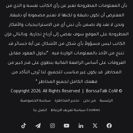
بأن المعلومات المطروحة تعبر عن رأي الكاتب نفسه و الذي من
المفترض أن تكون دقيقة و لكنها لا تعتبر مضمونة أو دقيقة,
ونحن لا نعد ولا نضمن بأن تبني أي من الاستراتيجيات والأفكار
المطروحة على الموقع سوف يفضي إلى أرباح تجارية. وبالتالي فإن
الكاتب ليس مسؤولاً بأي شكل من الأشكال عن أية خسائر قد
تنتج من الأخذ بالمعلومات الواردة فيه.. “تداول العقود مقابل
الفروقات على أساس الرافعة المالية ينطوي على قدر كبير من
المخاطر. قد يكون غير مناسب للجميع، لذا يُرجى التأكد من
فهمك الكامل لجميع المخاطر “
BorssaTalk.CoM
© Copyright 2026, All Rights Reserved |
الرئيسية
من نحن
تحذير المخاطرة
سياسة الخصوصية
Cookies سياسة تعريف الارتباط
اتصل بنا
‫X
فيسبوك
لينكدإن
‫YouTube
انستقرام
تيلقرام
‫TikTok