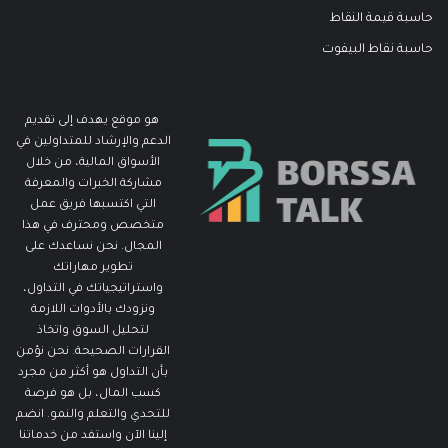
حاسبة قيمة النقاط
حاسبة نقاط البيفوت
هو موقع يهدف إلى تقديم
الدعم والإرشاد للمتداولين في
الأسواق المالية، من خلال
مشاركة الخبرات والمعرفة
التي اكتسبها فريق عمل
متخصص ومحترف في هذا
المجال. نحن نساعدك على
تطوير مهاراتك
واستراتيجياتك في التداول،
ونزودك بالأدوات اللازمة
لتحليل السوق واتخاذ
القرارات الصحيحة. نحن نؤمن
بأن التداول هو أكثر من مجرد
كسب المال، بل هو فرصة
للتحدي والتعلم والنمو. انضم
إلينا الآن واستفد من خدماتنا