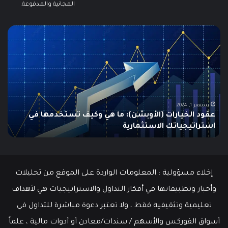
المجانية والمدفوعة.
ما
ما
هو
هو
الـ
مؤ
Swing
الس
Trading؟
وكي
دليلك
يتم
الشامل
است
للمبتدئين
في
الت
يونيو 10, 2025
ما هو الـ Swing Trading؟ دليلك الشامل للمبتدئين
م
إخلاء مسؤولية : المعلومات الواردة على الموقع من تحليلات
وأخبار وتطبيقاتها في أفكار التداول والاستراتيجيات هي لأهداف
تعليمية وتثقيفية فقط ، ولا تعتبر دعوة مباشرة للتداول في
أسواق الفوركس والأسهم / سندات/معادن أو أدوات مالية ، علماً