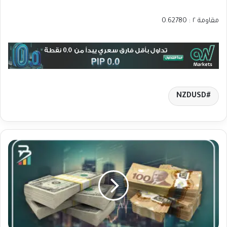
مقاومة ٢ : 0.62780
NZDUSD
ت
ح
ل
ي
ل
ي
و
ض