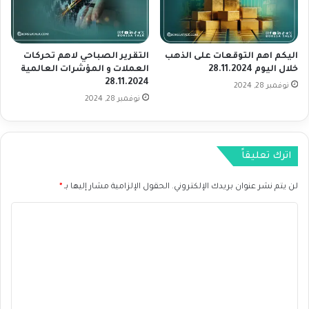
ل
ا
ث
ف
ا
ي
ن
اليكم اهم التوقعات على الذهب
التقرير الصباحي لاهم تحركات
ي
ي
خلال اليوم 28.11.2024
العملات و المؤشرات العالمية
و
و
28.11.2024
ل
نوفمبر 28, 2024
س
نوفمبر 28, 2024
ي
ط
و
ا
ن
خ
اترك تعليقاً
ف
ا
لن يتم نشر عنوان بريدك الإلكتروني.
الحقول الإلزامية مشار إليها بـ
*
ض
ه
ا
و
ا
ل
م
ت
ش
ع
ا
ل
ل
ت