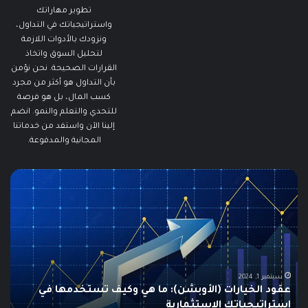
تطوير مهاراتك
واستراتيجياتك في التداول،
ونزودك بالأدوات اللازمة
لتحليل السوق واتخاذ
القرارات الصحيحة. نحن نؤمن
بأن التداول هو أكثر من مجرد
كسب المال، بل هو فرصة
للتحدي والتعلم والنمو. انضم
إلينا الآن واستفد من خدماتنا
المجانية والمدفوعة.
مطالبات
ما
البطالة
هو
في
الـ
الولايات
ng
المتحدة
تنخفض
دل
إلى
ال
أدنى
لل
سبتمبر 19, 2024
مطالبات البطالة في الولايات المتحدة تنخفض إلى أدنى
مستوى
مستوى منذ مايو وسط سوق عمل قوي
منذ