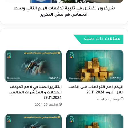
غ
ش
ذ
ل
شيفرون تفشل في تلبية توقعات الربع الثاني وسط
ا
ف
انخفاض هوامش التكرير
ء
ي
ا
ت
ل
ل
ع
ب
مقالات ذات صلة
ا
ي
ل
ة
م
ت
ي
و
ة
ق
ا
ع
ن
ا
خ
ت
اليكم اهم التوقعات على الذهب
التقرير الصباحي لاهم تحركات
ف
ا
خلال اليوم 29.11.2024
العملات و المؤشرات العالمية
ض
29.11.2024
ل
نوفمبر 29, 2024
ت
ر
نوفمبر 29, 2024
ق
ب
ل
ع
ي
ا
ل