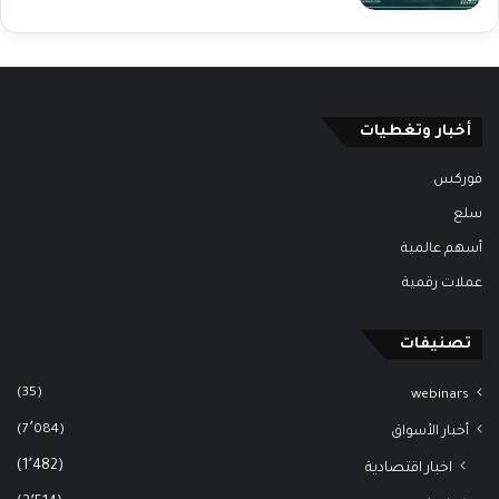
أخبار وتغطيات
فوركس
سلع
أسهم عالمية
عملات رقمية
تصنيفات
(35)
webinars
(7٬084)
أخبار الأسواق
(1٬482)
اخبار اقتصادية