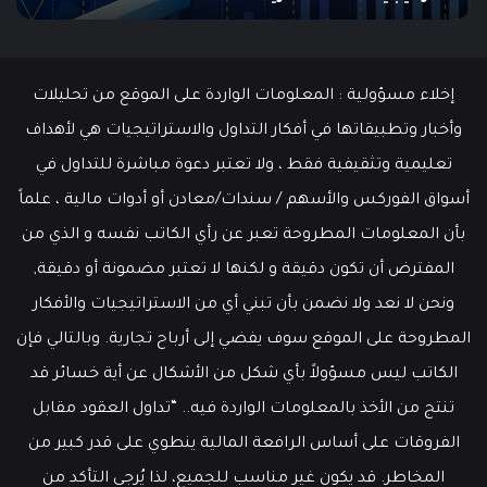
مايو
وسط
سوق
عمل
إخلاء مسؤولية : المعلومات الواردة على الموقع من تحليلات
قوي
وأخبار وتطبيقاتها في أفكار التداول والاستراتيجيات هي لأهداف
تعليمية وتثقيفية فقط ، ولا تعتبر دعوة مباشرة للتداول في
أسواق الفوركس والأسهم / سندات/معادن أو أدوات مالية ، علماً
بأن المعلومات المطروحة تعبر عن رأي الكاتب نفسه و الذي من
المفترض أن تكون دقيقة و لكنها لا تعتبر مضمونة أو دقيقة,
ونحن لا نعد ولا نضمن بأن تبني أي من الاستراتيجيات والأفكار
المطروحة على الموقع سوف يفضي إلى أرباح تجارية. وبالتالي فإن
الكاتب ليس مسؤولاً بأي شكل من الأشكال عن أية خسائر قد
تنتج من الأخذ بالمعلومات الواردة فيه.. “تداول العقود مقابل
الفروقات على أساس الرافعة المالية ينطوي على قدر كبير من
المخاطر. قد يكون غير مناسب للجميع، لذا يُرجى التأكد من