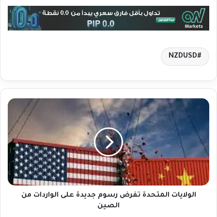
NZDUSD
ا
ل
و
ل
ا
ي
ا
ت
ا
ل
الولايات المتحدة تفرض رسوم جديدة على الواردات من
م
الصين
ت