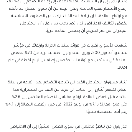
وأشار باول إلى أن السياسة النقدية تهدف إلى إعادة التضخم إلى 2% بعد
ارتفاع الأسعار عقب الجائحة. وعلى الرغم من أن سوق العمل قد تأقلم
مع ارتفاع الفائدة، فإن زيادة البطالة قد زادت من الضغوط السياسية
لخفض تكاليف الاقتراض. تدل تصريحات باول على أن الاحتياطي
الفيدرالي من غير المرجح أن يخفض الفائدة قريبًا.
شهدت الأسواق تقلبات في عوائد سندات الخزانة وارتفاعًا في مؤشر
ستاندرد آند بورز 500، ويرى المتداولون احتمالية تزيد عن 70% لخفض
الفائدة في سبتمبر، مع توقعات بخفضين إضافيين لربع نقطة في عام
2024.
أشاد مسؤولو الاحتياطي الفيدرالي بتباطؤ التضخم بعد ارتفاعه في بداية
العام، لكنهم أشاروا إلى الحاجة إلى مزيد من الثقة في استمرارية هذا
الاتجاه قبل خفض الفائدة. ارتفع مقياس التضخم المفضل إلى 2.6%
حتى مايو، مقارنة بـ7.1% في يونيو 2022، في حين ارتفعت البطالة إلى 4.1%
رغم أنها منخفضة نسبيًا.
حذر باول من تباطؤ محتمل في سوق العمل، مشيرًا إلى أن الاحتياطي