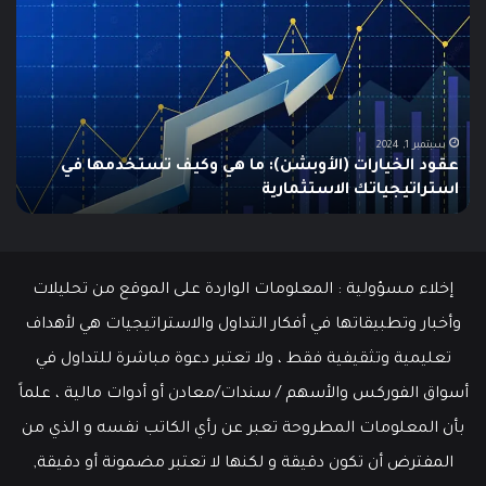
هو
هو
الـ
مؤ
Swing
الس
Trading؟
وكي
دليلك
يتم
الشامل
است
للمبتدئين
في
الت
يونيو 10, 2025
ما هو الـ Swing Trading؟ دليلك الشامل للمبتدئين
م
إخلاء مسؤولية : المعلومات الواردة على الموقع من تحليلات
وأخبار وتطبيقاتها في أفكار التداول والاستراتيجيات هي لأهداف
تعليمية وتثقيفية فقط ، ولا تعتبر دعوة مباشرة للتداول في
أسواق الفوركس والأسهم / سندات/معادن أو أدوات مالية ، علماً
بأن المعلومات المطروحة تعبر عن رأي الكاتب نفسه و الذي من
المفترض أن تكون دقيقة و لكنها لا تعتبر مضمونة أو دقيقة,