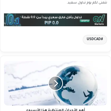
نتمنى لكم يوم تداول سعيد.
USDCAD
أ
ه
م
ا
ل
أ
ح
د
ا
ث
أهم الأحداث المنتظرة هذا الأسبوع