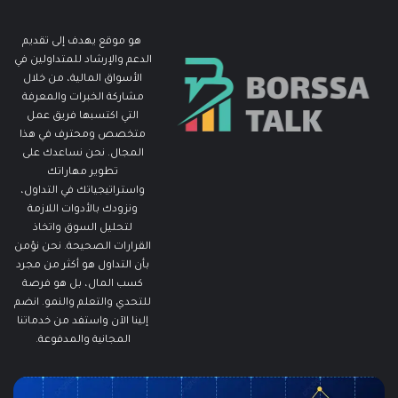
هو موقع يهدف إلى تقديم
الدعم والإرشاد للمتداولين في
الأسواق المالية، من خلال
مشاركة الخبرات والمعرفة
التي اكتسبها فريق عمل
متخصص ومحترف في هذا
المجال. نحن نساعدك على
تطوير مهاراتك
واستراتيجياتك في التداول،
ونزودك بالأدوات اللازمة
لتحليل السوق واتخاذ
القرارات الصحيحة. نحن نؤمن
بأن التداول هو أكثر من مجرد
كسب المال، بل هو فرصة
للتحدي والتعلم والنمو. انضم
إلينا الآن واستفد من خدماتنا
المجانية والمدفوعة.
ما