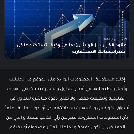
هو
الـ
Swing
Trading؟
دليلك
الشامل
للمبتدئين
في
يونيو 10, 2025
ما هو الـ Swing Trading؟ دليلك الشامل للمبتدئين
إخلاء مسؤولية : المعلومات الواردة على الموقع من تحليلات
وأخبار وتطبيقاتها في أفكار التداول والاستراتيجيات هي لأهداف
تعليمية وتثقيفية فقط ، ولا تعتبر دعوة مباشرة للتداول في
أسواق الفوركس والأسهم / سندات/معادن أو أدوات مالية ، علماً
بأن المعلومات المطروحة تعبر عن رأي الكاتب نفسه و الذي من
المفترض أن تكون دقيقة و لكنها لا تعتبر مضمونة أو دقيقة,