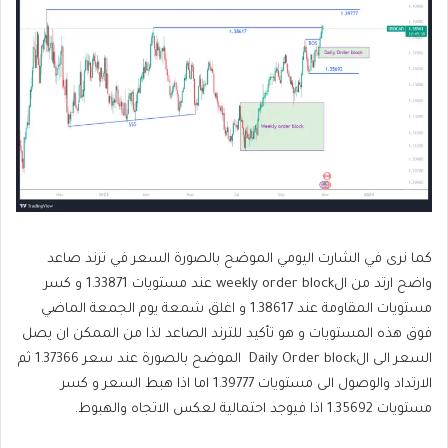
كما نرى في الشارت اليومي الموضح بالصورة السعر في ترند صاعد
واضح ارتد من الweekly order block عند مستويات 1.33871 و كسر
مستويات المقاومة عند 1.38617 و اغلق شمعة يوم الجمعة الماضي
فوق هذه المستويات و هو تأكيد للترند الصاعد لذا من الممكن ان يصل
السعر الى الDaily Order block الموضح بالصورة عند سعر 1.37366 ثم
الارتداد والوصول الى مستويات 1.39777 اما اذا هبط السعر و كسر
مستويات 1.35692 اذا فيوجد احتمالية لعكس الاتجاه والهبوط.