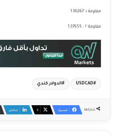
مقاومة ١: 1.36267
مقاومة ٢ : 1.37655
USDCAD
الدولار كندي
فيسبوك
‫X
لينكدإن
شاركها