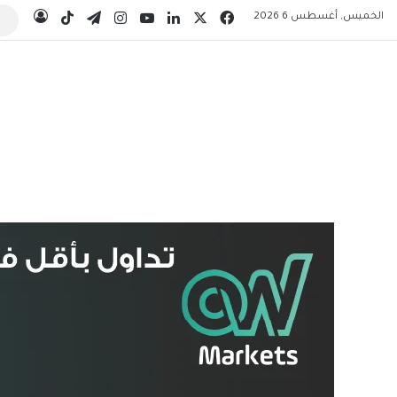
‫X
فيسبوك
لينكدإن
‫YouTube
انستقرام
تيلقرام
‫TikTok
الخميس, أغسطس 6 2026
تسجيل