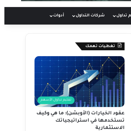
 تداول
شركات التداول
أدوات
تغطيات تهمك
تعليم تداول الأسهم
عقود الخيارات (الأوبشن): ما هي وكيف
تستخدمها في استراتيجياتك
الاستثمارية