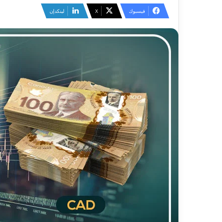
فيسبوك
‫X
لينكدإن