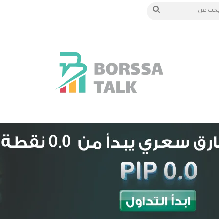
 الدخول
بحث
عن