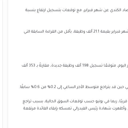
قتصاد الكندي عن شهر فبراير، مع توقعات بتسجيل ارتفاع بنسبة
كما من المتوقع أن يصدر مؤشر التوظيف في كندا خلال شهر فبراير بقيمة 21.1 ألف وظيفة، بأقل من القراءة السابقة التي
يُنتظر صدور تقرير التوظيف الحكومي الأمريكي لشهر فبراير اليوم، متوقعًا تسجيل 198 ألف وظيفة جديدة، مقارنةً بـ 353 ألف
ريبًا، ربما في يونيو حسب توقعات السوق الحالية، بسبب تراجع
. وأظهرت شهادة رئيس الفيدرالي تمسكه بإبقاء الفائدة مرتفعة