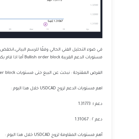
في ضوء التحليل الفني الحالي وفقًا للرسم البياني،انخقض 
مستويات الدعم القريبة
Bullish order block أما اذا قام بكسرها يمكننا أن نرى تحول للاتجاه الهابط في المستقبل القريب
الفرص المقترحة : نبحث عن البيع حتى مستويات Bullish order block
اهم مستويات الدعم لزوج USDCAD خلال هذا اليوم :
دعم ١: 1.31773
دعم ٢ : 1.31067
أهم مستويات المقاومة لزوج USDCAD خلال هذا اليوم :